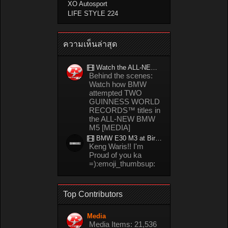
XO Autosport
LIFE STYLE 224
ความเห็นล่าสุด
Watch the ALL-NEW BMW M5 refuel mid-drift to take TWO GUINNESS WORLD RECORDS™ titles
Behind the scenes:
Watch how BMW
attempted TWO
GUINNESS WORLD
RECORDS™ titles in
the ALL-NEW BMW
M5 [MEDIA]
BMW E30 M3 at Bira circuit Thailand in 02/2008
Keng Waris!! I'm
Proud of you ka
=):emoji_thumbsup:
Top Contributors
Media
Media Items: 21,536