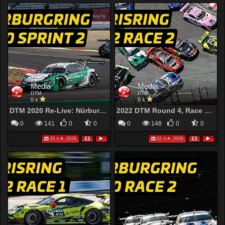
Media
Media
DTM
DTM
0 x
0 x
DTM 2020 Re-Live: Nürburgring Sprint – Race 2 | Müller Responds in Championship Thriller!
2022 DTM Round 4, Race 2: Norisring (Full Race Replay)
0
141
0
0
0
148
0
0
20 ก.ค. 2026
02 ก.ค. 2026