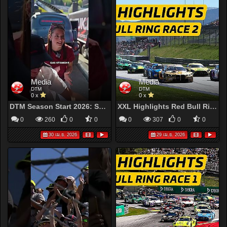
Media
Media
DTM
DTM
0 x
0 x
DTM Season Start 2026: Spectacular Opener at the Red Bull Ring
XXL Highlights Red Bull Ring Race 2 | DTM2026
0
260
0
0
0
307
0
0
30 เม.ย. 2026
29 เม.ย. 2026