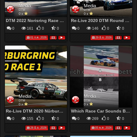
Media
Media
DTM
DTM
0 x
0 x
DTM 2022 Norisring Race 1 | Full Race Re-Live
Re-Live 2020 DTM Round 6: Robin Frijns Bounces Back to Take Brilliant Victory in Race 2
0
161
0
0
0
146
0
0
01 ก.ค. 2026
29 มิ.ย. 2026
Media
Media
DTM
DTM
0 x
0 x
Re-Live DTM 2020 Nürburgring Grand Prix | Race 1 Highlights & Pure Sound!
Which Race Car Sounds Better? | DTM 2026
0
155
0
0
0
269
0
0
28 มิ.ย. 2026
05 พ.ค. 2026