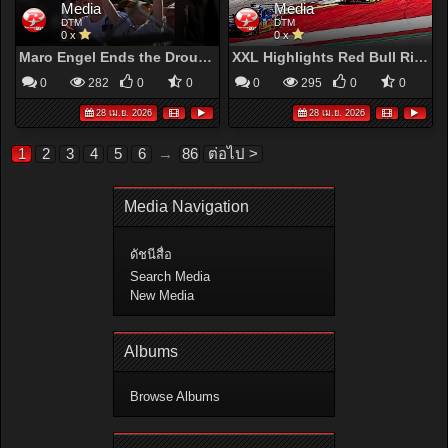
Media
Media
DTM
DTM
0 x
0 x
Maro Engel Ends the Drought: Victory at Red Bull Ring Race 2 | DTM 2026
XXL Highlights Red Bull Ring Race 1 | DTM2026
0
282
0
0
0
295
0
0
28 เม.ย. 2026
28 เม.ย. 2026
1
2
3
4
5
6
→
86
ต่อไป >
Media Navigation
ดัชนีสื่อ
Search Media
New Media
Albums
Browse Albums