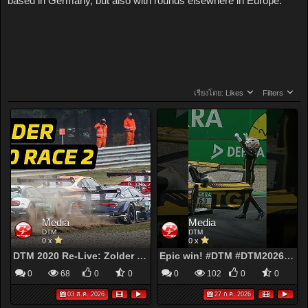
based in Germany, but also with rounds elsewhere in Europe.
เรียงโดย:
Likes
Filters
Media
Media
DTM
DTM
0 x
0 x
DTM 2020 Re-Live: Zolder I – Race 2 | Chaos, Safety Car Drama & Rast Takes Title Lead!
Epic win! #DTM #DTM2026 #lamborghini
0
68
0
0
0
102
0
0
03 ส.ค. 2026
27 ก.ค. 2026