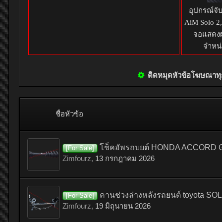
อุปกรณ์จั
AiM Solo 2
จอแสดงผ
จำหน่
ติดหมุดหัวข้อโฆษณา
ชื่อหัวข้อ
โช็คอัพรถบยต์ HONDA ACCORD G7 เ
[For Sale]
Zimfourz
,
13 กรกฎาคม 2026
คานช่วงล่างหลังรถยนต์ toyota SOLU
[For Sale]
Zimfourz
,
19 มิถุนายน 2026