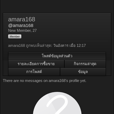
amara168
@amara168
New Member
, 27
Member
amara168 ถูกพบเห็นล่าสุด:
วันอังคาร เมื่อ 12:17
โพสต์ข้อมูลส่วนตัว
รายละเอียดการซื้อขาย
กิจกรรมล่าสุด
การโพสต์
ข้อมูล
There are no messages on amara168's profile yet.