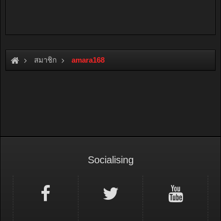
สมาชิก
amara168
Socialising