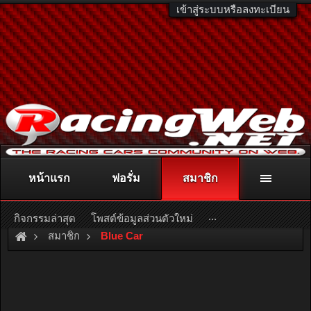
เข้าสู่ระบบหรือลงทะเบียน
หน้าแรก
ฟอรั่ม
สมาชิก
ติดต่อลงโฆษณา
racingweb@gmail.com
หรือโทร. 081-811-1138
หรืออ่านรายละเอียดเพิ่มเติม คลิกที่นี่
...
กิจกรรมล่าสุด
โพสต์ข้อมูลส่วนตัวใหม่
สมาชิก
Blue Car