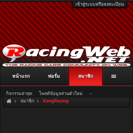
เข้าสู่ระบบหรือลงทะเบียน
หน้าแรก
ฟอรั่ม
สมาชิก
ติดต่อลงโฆษณา
racingweb@gmail.com
หรือโทร. 081-811-1138
หรืออ่านรายละเอียดเพิ่มเติม คลิกที่นี่
...
กิจกรรมล่าสุด
โพสต์ข้อมูลส่วนตัวใหม่
สมาชิก
KengRacing