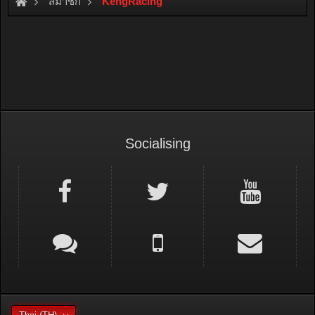
สมาชิก
KengRacing
Socialising