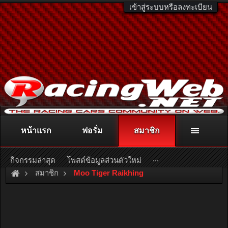
เข้าสู่ระบบหรือลงทะเบียน
หน้าแรก
ฟอรั่ม
สมาชิก
ติดต่อลงโฆษณา
racingweb@gmail.com
หรือโทร. 081-811-1138
หรืออ่านรายละเอียดเพิ่มเติม คลิกที่นี่
...
กิจกรรมล่าสุด
โพสต์ข้อมูลส่วนตัวใหม่
สมาชิก
Moo Tiger Raikhing