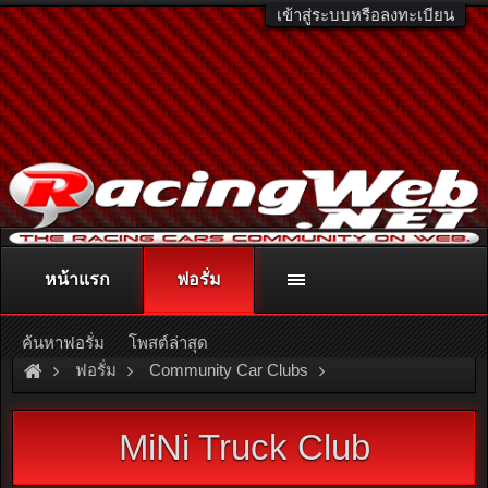
เข้าสู่ระบบหรือลงทะเบียน
หน้าแรก
ฟอรั่ม
ติดต่อลงโฆษณา
racingweb@gmail.com
หรือโทร. 081-811-1138
หรืออ่านรายละเอียดเพิ่มเติม คลิกที่นี่
ค้นหาฟอรั่ม
โพสต์ล่าสุด
ฟอรั่ม
Community Car Clubs
Pickup Car Clubs
MiNi Truck Club