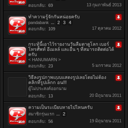
13 กุมภาพันธ์ 2013
ตอบกลับ:
69
ทำความรู้จักกันหน่อยครับ
pandabank
...
2
3
4
ติด
17 ตุลาคม 2012
ตอบกลับ:
109
หมุด
กระทู้นี้เอาไว้รายงานวันลืมตาดูโลก เบอร์
โทรศัพท์ อีเมลล์ และอื่น ๆ ที่สมารถติดต่อได้
ติด
ครับ
หมุด
< HANUMARN >
5 มกราคม 2012
ตอบกลับ:
23
วิธีลงรูปภาพแบบแสดงรูปเลยโดยไม่ต้อง
คลิกที่รูปเล็กก ่อน!!!
ติด
ผู้ไม่ประสงค์ออกนาม
หมุด
20 มิถุนายน 2011
ตอบกลับ:
13
ความเป็นระเบียบหายไปไหนครับ
ติด
สมาชิกรุ่นแรก
...
2
หมุด
19 มิถุนายน 2011
ตอบกลับ:
56