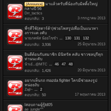
มาแล้วครับพี่น้องกับมิตติ้งใหญ่
[Announce]
กลางปี 56
Drr_tactics
3 กรกฎาคม 2013
ตอบกลับ:
3
พี่ๆที่ใช้(สตาร์ด้า)ช่วยโพสรูปเพื่อเป็นแนวทา
งการแต ่งคับ
นายภคพัส น้อยไขขำ
...
130
131
132
25 มิถุนายน 2013
ตอบกลับ:
3,936
ยินดีต้อนรับสมาชิก มินิทรัค คลับ ชาวชลบุรีทุก
ท่านนะคับ
น้าเอ๋...@MTC
...
46
47
48
20 มิถุนายน 2013
ตอบกลับ:
1,426
อยากเห็นรถ mazda fighter ใครมีช่วยลงรูป
หน่อยงับ
ZajI~
...
2
17 พฤษภาคม 2013
ตอบกลับ:
50
lสอบถามผู้รู้td05
ae_jungle^^