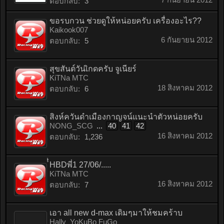
ตอบกลับ:
3
ขอรบกวน ช่วยดูให้หน่อยครับ เครื่องอะไร??
Kaikook007
6 กันยายน 2012
ตอบกลับ:
5
สุขสันต์วันเิกดครับ จูเนียร์
KiTNa MTC
18 สิงหาคม 2012
ตอบกลับ:
6
สิงห์ควันดำเมืองกาญจน์แนะนำตัวหน่อยครับ
NONG_SCG
...
40
41
42
16 สิงหาคม 2012
ตอบกลับ:
1,236
็็HBDพี่1 27/06/.....
KiTNa MTC
16 สิงหาคม 2012
ตอบกลับ:
7
เอา all new d-max เดิมๆมาให้ชมคร้าบ
Hally_YoKuBo FuGo