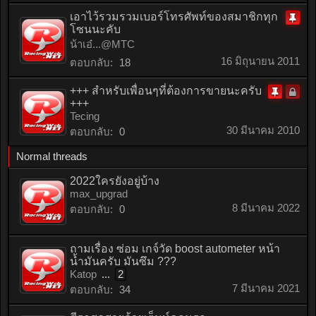
เอาไว้รวมรวมเบอร์โทรศัพท์ของสมาชิกทุก
โซนนะคับ
ติด
น้าเอ๋...@MTC
หมุด
16 มิถุนายน 2011
ตอบกลับ:
18
+++ สำหรับเพื่อนๆที่ต้องการขายนะครับ
+++
Locke
ติด
Tecing
หมุด
30 มีนาคม 2010
ตอบกลับ:
0
Normal threads
2022ใครยังอยู่บ้าง
max_upgrad
8 มีนาคม 2022
ตอบกลับ:
0
ถามเรื่อง ซ่อม เกจ์วัด boost autometer หน้า
น้ำมันครับ มันซึม ???
Katop
...
2
7 มีนาคม 2021
ตอบกลับ:
34