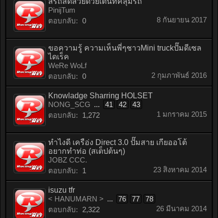
สีรถสดสวยด้วยเต็นท์คลุมรถ
PinijTum
8 กันยายน 2017
ตอบกลับ:
0
ขอความรู้ ความเห็นพี่ๆชาวMini truckปั๊มดีเซล
ไดเร็ค
WeRe WoLf
2 กุมภาพันธ์ 2016
ตอบกลับ:
0
Knowladge Sharring HOLSET
NONG_SCG
...
41
42
43
1 มกราคม 2015
ตอบกลับ:
1,272
ทำไงดี เครือ่ง Direct 3.0 ปั๊มสาย เกียออโต้
อยากทำท่อ (สเต็ปต้นๆ)
JOBZ CCC.
23 สิงหาคม 2014
ตอบกลับ:
1
isuzu tfr
< HANUMARN >
...
76
77
78
26 มีนาคม 2014
ตอบกลับ:
2,322