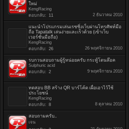
ใหม่
KengRacing
2 ธันวาคม 2010
ตอบกลับ:
11
แนะนำโปรแกรมเล่นเรซซิ่งเว็บผ่านโทรศัพท์มือ
ถือ Tapatalk เล่นง่ายและเร็วด้วย (เข้าเว็บ
เวอร์ชั่นมือถือ)
KengRacing
26 พฤศจิกายน 2010
ตอบกลับ:
26
รบกวนสอบถามผู้รู้หน่อยครับ กระทู้โดนล๊อค
Sulphuric acid
9 พฤศจิกายน 2010
ตอบกลับ:
2
ทดสอบ BB สร้าง QR บาร์โค้ด เผื่อเอาไว้ใช้
ประโยชน์
KengRacing
8 ตุลาคม 2010
ตอบกลับ:
8
สอบถามครับ..
เจน
21 กันยายน 2010