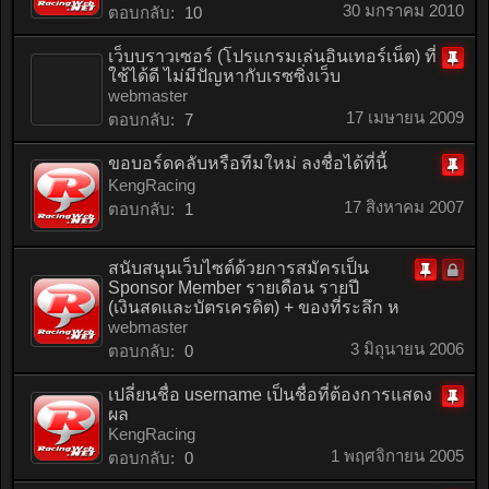
30 มกราคม 2010
ตอบกลับ:
10
เว็บบราวเซอร์ (โปรแกรมเล่นอินเทอร์เน็ต) ที่
ใช้ได้ดี ไม่มีปัญหากับเรซซิ่งเว็บ
ติด
webmaster
หมุด
17 เมษายน 2009
ตอบกลับ:
7
ขอบอร์ดคลับหรือทีมใหม่ ลงชื่อได้ที่นี้
KengRacing
ติด
17 สิงหาคม 2007
ตอบกลับ:
1
หมุด
สนับสนุนเว็บไซต์ด้วยการสมัครเป็น
Sponsor Member รายเดือน รายปี
Locke
ติด
(เงินสดและบัตรเครดิต) + ของที่ระลึก ห
หมุด
webmaster
3 มิถุนายน 2006
ตอบกลับ:
0
เปลี่ยนชื่อ username เป็นชื่อที่ต้องการแสดง
ผล
ติด
KengRacing
หมุด
1 พฤศจิกายน 2005
ตอบกลับ:
0