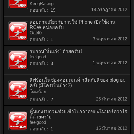
KengRacing
19 กรกฎาคม 2012
ตอบกลับ:
19
สอบถามเกี่ยวกับการใช้iPhone เปิดใช้งาน
RCW หน่อยครับ
Oat40
3 พฤษภาคม 2012
ตอบกลับ:
1
รบกวน"ทั่นเก่ง" ด้วยครับ !
feelgood
1 พฤษภาคม 2012
ตอบกลับ:
3
สีฟร้อนในช่องคอมเมนท์ กลืนกับสีของ blog อะ
ครับ(มีใครเป็นบ้าง?)
โดมน้อย
26 มีนาคม 2012
ตอบกลับ:
2
ทั่นเก่งรบกวนช่วยเข้าไปกวาดขยะในบอร์ดวาไร
ตี้ด้วยคร ับ
feelgood
15 มีนาคม 2012
ตอบกลับ:
1