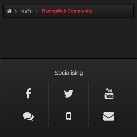
ฟอรั่ม
RacingWeb Community
Socialising