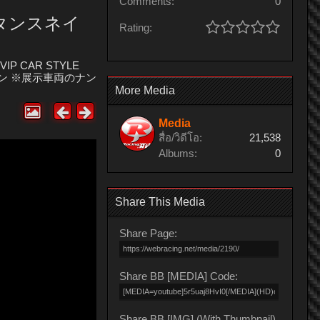
Comments:
0
 スタンスネイ
Rating:
e VIP CAR STYLE
ーゲン ※展示車両のナン
More Media
Media
สื่อ/วิดีโอ:
21,538
Albums:
0
Share This Media
Share Page:
Share BB [MEDIA] Code:
Share BB [IMG] (With Thumbnail)