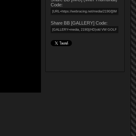
Code:
Share BB [GALLERY] Code: