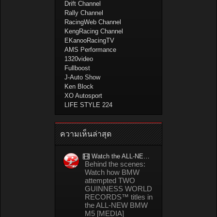
Drift Channel
Rally Channel
RacingWeb Channel
KengRacing Channel
EKanooRacingTV
AMS Performance
1320video
Fullboost
J-Auto Show
Ken Block
XO Autosport
LIFE STYLE 224
ความเห็นล่าสุด
Watch the ALL-NEW BMW M5 refuel mid-drift to take TWO GUINNESS WORLD RECORDS™ titles
Behind the scenes:
Watch how BMW
attempted TWO
GUINNESS WORLD
RECORDS™ titles in
the ALL-NEW BMW
M5 [MEDIA]