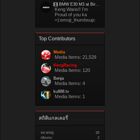
BMW E30 M3 at Bira circuit Thailand in 02/2008
Keng Waris!! I'm
Proud of you ka
=):emoji_thumbsup:
Top Contributors
Media
Media Items: 21,528
KengRacing
Media Items: 120
Benja
Media Items: 4
ku888.tv
Media Items: 1
สถิติแกลเลอรี่
หมวดหมู่:
25
Albums:
2