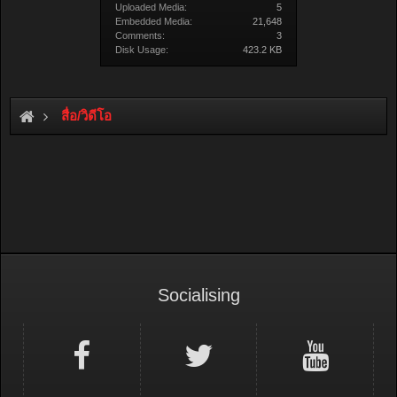
Uploaded Media:
5
Embedded Media:
21,648
Comments:
3
Disk Usage:
423.2 KB
สื่อ/วิดีโอ
Socialising