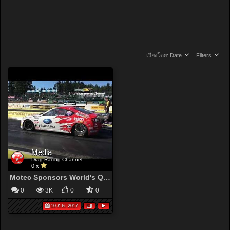
เรียงโดย:
Date
Filters
Media
Drag Racing Channel
0 x
Motec Sponsors World's Quickest Subaru Ever! 7.22 @ 194mph - YouTube
0
3K
0
0
10 ก.พ. 2017