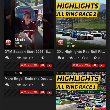
Media
Media
DTM
DTM
0 x
0 x
DTM Season Start 2026: Spectacular Opener at the Red Bull Ring
XXL Highlights Red Bull Ring Race 2 | DTM2026
0
260
0
0
0
307
0
0
30 เม.ย. 2026
29 เม.ย. 2026
Media
DTM
0 x
Maro Engel Ends the Drought: Victory at Red Bull Ring Race 2 | DTM 2026
0
282
0
0
28 เม.ย. 2026