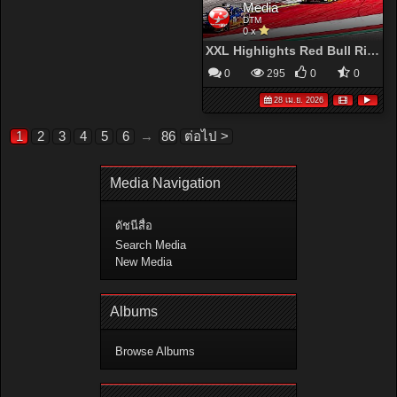
Media
DTM
0 x
XXL Highlights Red Bull Ring Race 1 | DTM2026
0
295
0
0
28 เม.ย. 2026
1
2
3
4
5
6
→
86
ต่อไป >
Media Navigation
ดัชนีสื่อ
Search Media
New Media
Albums
Browse Albums