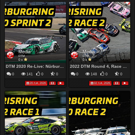
Media
Media
DTM
DTM
0 x
0 x
DTM 2020 Re-Live: Nürburgring Sprint – Race 2 | Müller Responds in Championship Thriller!
2022 DTM Round 4, Race 2: Norisring (Full Race Replay)
0
141
0
0
0
148
0
0
20 ก.ค. 2026
02 ก.ค. 2026