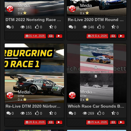
Media
Media
DTM
DTM
0 x
0 x
DTM 2022 Norisring Race 1 | Full Race Re-Live
Re-Live 2020 DTM Round 6: Robin Frijns Bounces Back to Take Brilliant Victory in Race 2
0
161
0
0
0
146
0
0
01 ก.ค. 2026
29 มิ.ย. 2026
Media
Media
DTM
DTM
0 x
0 x
Re-Live DTM 2020 Nürburgring Grand Prix | Race 1 Highlights & Pure Sound!
Which Race Car Sounds Better? | DTM 2026
0
155
0
0
0
269
0
0
28 มิ.ย. 2026
05 พ.ค. 2026