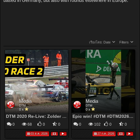
based in Germany, but also with rounds elsewhere in Europe.
เรียงโดย:
Date
Filters
Media
Media
DTM
DTM
0 x
0 x
DTM 2020 Re-Live: Zolder I – Race 2 | Chaos, Safety Car Drama & Rast Takes Title Lead!
Epic win! #DTM #DTM2026 #lamborghini
0
68
0
0
0
102
0
0
03 ส.ค. 2026
27 ก.ค. 2026