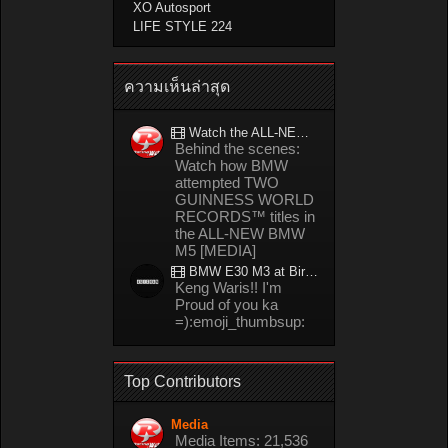
XO Autosport
LIFE STYLE 224
ความเห็นล่าสุด
Watch the ALL-NEW BMW M5 refuel mid-drift to take TWO GUINNESS WORLD RECORDS™ titles
Behind the scenes:
Watch how BMW
attempted TWO
GUINNESS WORLD
RECORDS™ titles in
the ALL-NEW BMW
M5 [MEDIA]
BMW E30 M3 at Bira circuit Thailand in 02/2008
Keng Waris!! I'm
Proud of you ka
=):emoji_thumbsup:
Top Contributors
Media
Media Items: 21,536