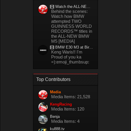
Watch the ALL-NEW BMW M5 refuel mid-drift to take TWO GUINNESS WORLD RECORDS™ titles
Behind the scenes:
Watch how BMW
attempted TWO
GUINNESS WORLD
RECORDS™ titles in
the ALL-NEW BMW
M5 [MEDIA]
BMW E30 M3 at Bira circuit Thailand in 02/2008
Keng Waris!! I'm
Proud of you ka
=):emoji_thumbsup:
Top Contributors
Media
Media Items: 21,528
KengRacing
Media Items: 120
Benja
Media Items: 4
ku888.tv