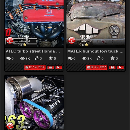
Media
Media
Fullboost
Fullboost
0 x
0 x
VTEC turbo street Honda Civic - YouTube
MATER burnout tow truck - YouTube
0
3K
0
0
0
3K
0
0
12 ก.พ. 2017
12 ก.พ. 2017
Media
Fullboost