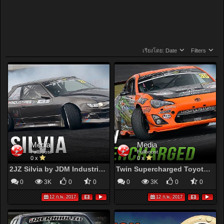
เรียงโดย:
Date
Filters
Media
Media
Fullboost
Fullboost
0 x
0 x
2JZ Silvia by JDM Industries - YouTube
Twin Supercharged Toyota 86 - YouTube
0
3K
0
0
0
3K
0
0
12 ก.พ. 2017
12 ก.พ. 2017