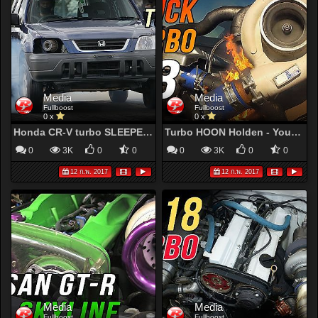
Media
Media
Fullboost
Fullboost
0 x
0 x
Honda CR-V turbo SLEEPER - YouTube
Turbo HOON Holden - YouTube
0
3K
0
0
0
3K
0
0
12 ก.พ. 2017
12 ก.พ. 2017
Media
Media
Fullboost
Fullboost