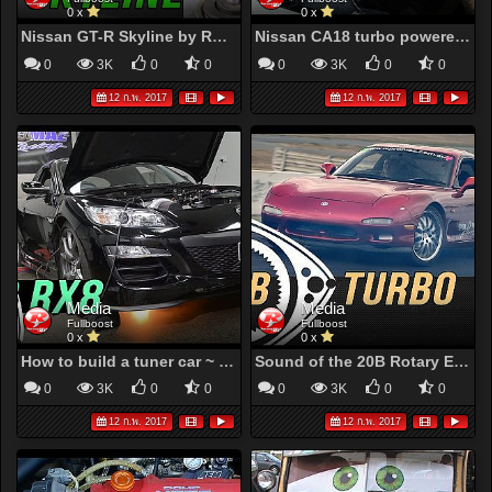
0 x
0 x
Nissan GT-R Skyline by RVO - YouTube
Nissan CA18 turbo powered Toyota Corolla - YouTube
0
3K
0
0
0
3K
0
0
12 ก.พ. 2017
12 ก.พ. 2017
Media
Media
Fullboost
Fullboost
0 x
0 x
How to build a tuner car ~ 20B rotary RX8 by Promaz - YouTube
Sound of the 20B Rotary Engine ~ Mazda RX-7 - YouTube
0
3K
0
0
0
3K
0
0
12 ก.พ. 2017
12 ก.พ. 2017