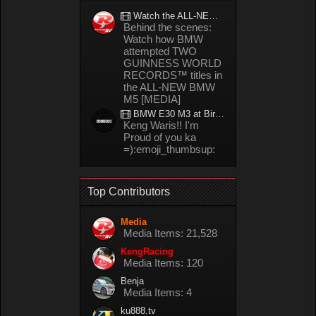
Watch the ALL-NEW BMW M5 refuel mid-drift to take TWO GUINNESS WORLD RECORDS™ titles
Behind the scenes:
Watch how BMW
attempted TWO
GUINNESS WORLD
RECORDS™ titles in
the ALL-NEW BMW
M5 [MEDIA]
BMW E30 M3 at Bira circuit Thailand in 02/2008
Keng Waris!! I'm
Proud of you ka
=):emoji_thumbsup:
Top Contributors
Media
Media Items: 21,528
KengRacing
Media Items: 120
Benja
Media Items: 4
ku888.tv