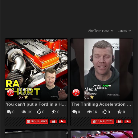
เรียงโดย:
Date
Filters
Media
Media
Fullboost
Fullboost
0 x
0 x
You can't put a Ford in a Holden!
The Thrilling Acceleration of the Nissan Leaf | fullCHARGE #fullboost
0
1K
0
0
0
1K
0
0
19 พ.ย. 2023
10 พ.ย. 2023