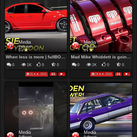
Media
Media
Fullboost
Fullboost
0 x
0 x
When less is more | fullBOOST
Mad Mike Whiddett is going billet rotary with Billetpro
0
1K
0
0
0
2K
0
0
31 ต.ค. 2023
19 ต.ค. 2023
Media
Media
Fullboost
Fullboost