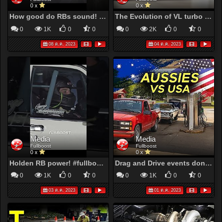
0 x
0 x
How good do RBs sound! #fullboost #nissangtr #number1
The Evolution of VL turbo Performance from the 90s to now! | fullBOOST
0
1K
0
0
0
2K
0
0
08 ต.ค. 2023
04 ต.ค. 2023
Media
Media
Fullboost
Fullboost
0 x
0 x
Holden RB power! #fullboost #vlturbo #rb30 #holdencommodore
Drag and Drive events don't always go to plan - Aussie Silverado takes on RMRW
0
1K
0
0
0
1K
0
0
03 ต.ค. 2023
01 ต.ค. 2023