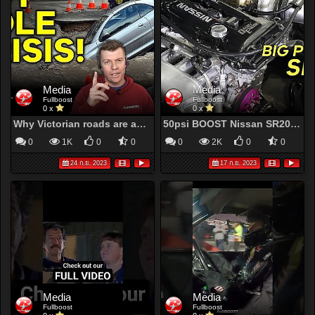
Media
Media
Fullboost
Fullboost
0 x
0 x
Why Victorian roads are about to get a whole lot worse | fullBOOST
50psi BOOST Nissan SR20DET street S14 | fullBOOST
0
1K
0
0
0
2K
0
0
24 ก.ย. 2023
17 ก.ย. 2023
Media
Media
Fullboost
Fullboost