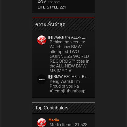
XO Autosport
LIFE STYLE 224
ความเห็นล่าสุด
Watch the ALL-NEW BMW M5 refuel mid-drift to take TWO GUINNESS WORLD RECORDS™ titles
Behind the scenes:
Watch how BMW
attempted TWO
GUINNESS WORLD
RECORDS™ titles in
the ALL-NEW BMW
M5 [MEDIA]
BMW E30 M3 at Bira circuit Thailand in 02/2008
Keng Waris!! I'm
Proud of you ka
=):emoji_thumbsup:
Top Contributors
Media
Media Items: 21,528