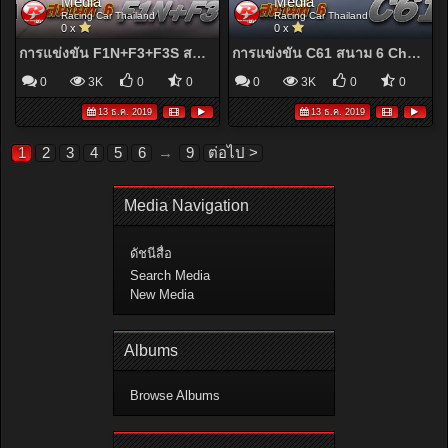
Media
Media
Racing Car Thailand
Racing Car Thailand
0 x
0 x
การแข่งขัน F1N+F3+F3S สนาม 6 Chang International Circuit Buriram | Racing Car Thailand 2019
การแข่งขัน C61 สนาม 6 Chang International Circuit Buriram | Racing Car Thailand 2019
0
3K
0
0
0
3K
0
0
13 ธ.ค. 2019
13 ธ.ค. 2019
1
2
3
4
5
6
→
9
ต่อไป >
Media Navigation
ดัชนีสื่อ
Search Media
New Media
Albums
Browse Albums