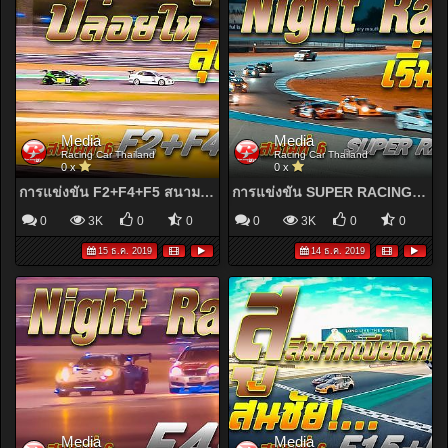
Media
Media
Racing Car Thailand
Racing Car Thailand
0 x
0 x
การแข่งขัน F2+F4+F5 สนาม 6 Chang International Circuit Buriram | Racing Car Thailand 2019
การแข่งขัน SUPER RACING สนาม 6 Chang International Circuit Buriram | Racing Car Thailand 2019
0
3K
0
0
0
3K
0
0
15 ธ.ค. 2019
14 ธ.ค. 2019
Media
Media