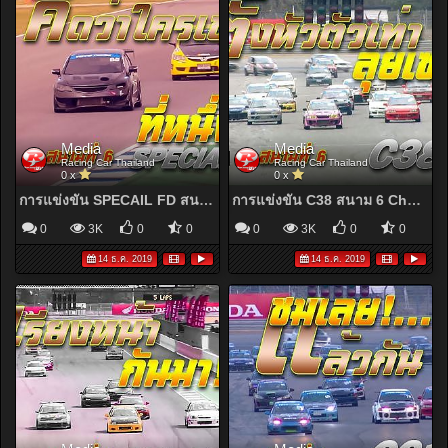
Media
Media
Racing Car Thailand
Racing Car Thailand
0 x
0 x
การแข่งขัน SPECAIL FD สนาม 6 Chang International Circuit Buriram | Racing Car Thailand 2019
การแข่งขัน C38 สนาม 6 Chang International Circuit Buriram | Racing Car Thailand 2019
0
3K
0
0
0
3K
0
0
14 ธ.ค. 2019
14 ธ.ค. 2019