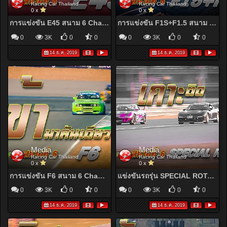
Racing Car Thailand
Racing Car Thailand
0 x
0 x
การแข่งขัน E45 สนาม 6 Chang International Circuit Buriram | Racing Car Thailand 2019
การแข่งขัน F1S+F1.5 สนาม 6 Chang International Circuit Buriram | Racing Car Thailand 2019
0
3K
0
0
0
3K
0
0
14 ธ.ค. 2019
14 ธ.ค. 2019
Media
Media
Racing Car Thailand
Racing Car Thailand
0 x
0 x
การแข่งขัน F6 สนาม 6 Chang International Circuit Buriram | Racing Car Thailand 2019
แข่งขันรถรุ่น SPECIAL ROTARY สนาม 6 Chang International Circuit Buriram | Racing Car Thailand 2019
0
3K
0
0
0
3K
0
0
14 ธ.ค. 2019
14 ธ.ค. 2019