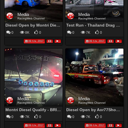
Media
Media
RacingWeb Channel
RacingWeb Channel
Diesel Open by Montri Diesel - Option REV UP 2013
Test Run - Thailand Drag Diesel to USA - Camera GPS in Drag car (16/8/2013)
0
8K
0
0
7K
0
09 ก.พ. 2017
09 ก.พ. 2017
Media
Media
RacingWeb Channel
RacingWeb Channel
Montri Diesel Qualify - BRIC Top Ten Dragster (2/10/2014)
Diesel Open by Aor77Shop - Option REV UP 2013
0
7K
0
0
7K
0
09 ก.พ. 2017
09 ก.พ. 2017