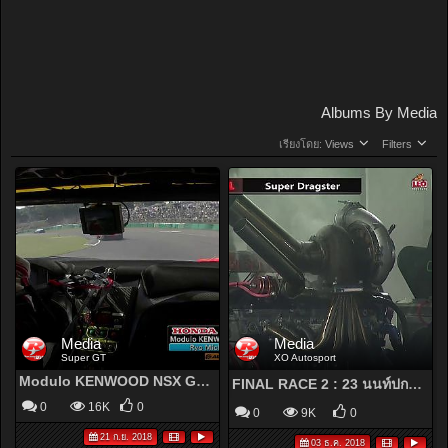
Albums By Media
เรียงโดย:
Views
Filters
Media
Media
Super GT
XO Autosport
Modulo KENWOOD NSX GT3 OnBoard / 2018 AUTOBACS SUPER GT Rd.6
FINAL RACE 2 : 23 นนท์ปกรณ์ พิพัฒน์ธันยา / AOR 77 SHOP RSPEC2 NARAKA KING /SOUPED UP 2018
0
16K
0
0
9K
0
21 ก.ย. 2018
03 ธ.ค. 2018