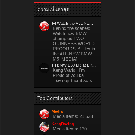
ความเห็นล่าสุด
Watch the ALL-NEW BMW M5 refuel mid-drift to take TWO GUINNESS WORLD RECORDS™ titles
Behind the scenes:
Watch how BMW
attempted TWO
GUINNESS WORLD
RECORDS™ titles in
the ALL-NEW BMW
M5 [MEDIA]
BMW E30 M3 at Bira circuit Thailand in 02/2008
Keng Waris!! I'm
Proud of you ka
=):emoji_thumbsup:
Top Contributors
Media
Media Items: 21,528
KengRacing
Media Items: 120