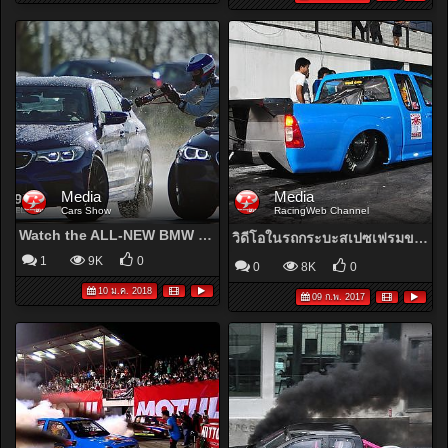
Media
Media
Cars Show
RacingWeb Channel
Watch the ALL-NEW BMW M5 refuel mid-drift to take TWO GUINNESS WORLD RECORDS™ titles
วิดีโอในรถกระบะสเปซเฟรมของ มนตรี ดีเซล (Pickup Space Frame Drag Diesel by Montri Diesel)
1
9K
0
0
8K
0
10 ม.ค. 2018
09 ก.พ. 2017