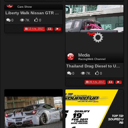
Media
Cars Show
Liberty Walk Nissan GTR R35 LB☆ in Taiwan
0
7K
0
13 ก.พ. 2017
Media
RacingWeb Channel
Thailand Drag Diesel to USA Test Run at Bangkok Drag Avenue (15/8/2013)
0
7K
0
09 ก.พ. 2017