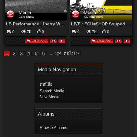
Media
Media
Cars Show
XO Autosport
LB Performance Liberty Walk Zero Fighter Ferrari 458
LIVE : ECU=SHOP Souped Up Thailand 2016 Qualify Day3 19-FEB-2017
0
7K
0
0
7K
0
10 ก.พ. 2017
18 ก.พ. 2017
1
2
3
4
5
6
→
ต่อไป >
1650
Media Navigation
ดัชนีสื่อ
Search Media
New Media
Albums
Browse Albums