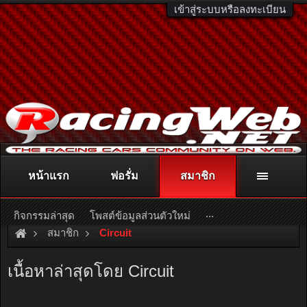
เข้าสู่ระบบหรือลงทะเบียน
หน้าแรก
ฟอรั่ม
สมาชิก
ติดต่อลงโฆษณา
racingweb@gmail.com
หรือโทร. 081-811-1138
หรืออ่านรายละเอียดเพิ่มเติม คลิกที่นี่
...
กิจกรรมล่าสุด
โพสต์ข้อมูลส่วนตัวใหม่
สมาชิก
Circuit
เนื้อหาล่าสุดโดย Circuit