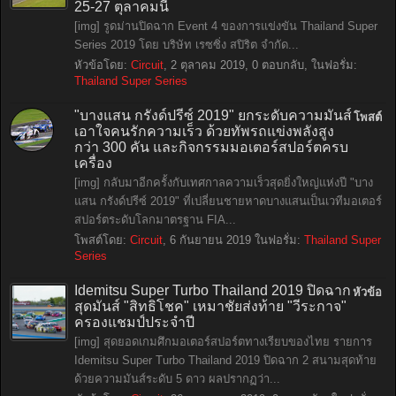
25-27 ตุลาคมนี้
[img] รูดม่านปิดฉาก Event 4 ของการแข่งขัน Thailand Super
Series 2019 โดย บริษัท เรซซิ่ง สปิริต จำกัด...
หัวข้อโดย:
Circuit
,
2 ตุลาคม 2019
, 0 ตอบกลับ, ในฟอรั่ม:
Thailand Super Series
"บางแสน กรังด์ปรีซ์ 2019" ยกระดับความมันส์
โพสต์
เอาใจคนรักความเร็ว ด้วยทัพรถแข่งพลังสูง
กว่า 300 คัน และกิจกรรมมอเตอร์สปอร์ตครบ
เครื่อง
[img] กลับมาอีกครั้งกับเทศกาลความเร็วสุดยิ่งใหญ่แห่งปี "บาง
แสน กรังด์ปรีซ์ 2019" ที่เปลี่ยนชายหาดบางแสนเป็นเวทีมอเตอร์
สปอร์ตระดับโลกมาตรฐาน FIA...
โพสต์โดย:
Circuit
,
6 กันยายน 2019
ในฟอรั่ม:
Thailand Super
Series
Idemitsu Super Turbo Thailand 2019 ปิดฉาก
หัวข้อ
สุดมันส์ "สิทธิโชค" เหมาชัยส่งท้าย "วีระกาจ"
ครองแชมป์ประจำปี
[img] สุดยอดเกมศึกมอเตอร์สปอร์ตทางเรียบของไทย รายการ
Idemitsu Super Turbo Thailand 2019 ปิดฉาก 2 สนามสุดท้าย
ด้วยความมันส์ระดับ 5 ดาว ผลปรากฏว่า...