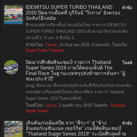
IDEMITSU SUPER TURBO THAILAND
หัวข้อ
2020 ปิดฉากเดือดที่ บุรีรัมย์ "วีรกาจ" ยังครอง
บัลลังก์อีกสมัย
ศึกรถยนต์ทางเรียบชั้นนำของเมืองไทย รายการ IDEMITSU
SUPER TURBO THAILAND 2020 เดินทางมาถึงการแข่งขัน
สนามที่ 4, 5 และ 6 ซึ่งเป็น 3...
หัวข้อโดย:
Circuit
,
14 กันยายน 2020
, 0 ตอบกลับ, ในฟอรั่ม:
Super Turbo Thailand
ปิดฉากศึกตัดสินแชมป์ รายการ Thailand
โพสต์
Super Series 2019 ภายใต้คอนเซ็ปต์ The
Final Race ในฐานะบทสรุปส่งท้ายการค้นหา "ผู้
ชนะประจำปี"
[img] เดินทางมาถึงบทสรุปสุดท้ายเป็นที่เรียบร้อยกับการแข่งขัน
รถยนต์ทางเรียบสุดยิ่งใหญ่ระดับอาเซียน รายการ Thailand
Super Series 2019 ในคอนเซ็ปต์...
โพสต์โดย:
Circuit
,
2 พฤศจิกายน 2019
ในฟอรั่ม:
Thailand
Super Series
เดินคันเร่งเต็มสปีด จาก "พีระฯ" สู่ "ช้าง
หัวข้อ
อินเตอร์เนชั่นแนล เซอร์กิต" เกมส์ตัดสินแชมป์
"Thailand Super Series 2019" ระเบิดศึกสุดท้าย