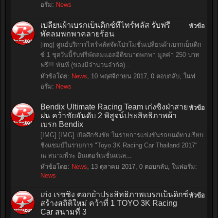
อรั่ม:
News
เปลี่ยนผ้าเบรกเบ็นดิกซ์ที่ไทร์พลัส รับฟรี
หัวข้อ
พัดลมพกพาคลายร้อน
[img] ศูนย์บริการไทร์พลัสจัดโปรโมชั่นเปลี่ยนผ้าเบรกเบ็นดิก
ซ์ 1 ชุดวันนี้รับฟรีพัดลมแอลอีดีขนาดพกพา มูลค่า 250 บาท
ฟรี!!! ทันที (ของมีจำนวนจำกัด)...
หัวข้อโดย:
News
,
10 พฤศจิกายน 2017
, 0 ตอบกลับ, ในฟ
อรั่ม:
News
Bendix Ultimate Racing Team เก่งซิ่งฝ่าสาย
หัวข้อ
ฝน คว้าชัยอันดับ 2 พิสูจน์ประสิทธิภาพผ้า
เบรก Bendix
[IMG] [IMG] เปิดศึกชิงชัย ในรายการแข่งขันรถยนต์ทางเรียบ
ชิงแชมป์ในรายการ "Toyo 3K Racing Car Thailand 2017"
ณ สนามพีระ อินเตอร์เนชั่นแนล...
หัวข้อโดย:
News
,
13 ตุลาคม 2017
, 0 ตอบกลับ, ในฟอรั่ม:
News
เก่ง เรซซิ่ง ตอกย้ำประสิทธิภาพเบรกเบ็นดิกซ์
หัวข้อ
สร้างสถิติใหม่ คว้าที่ 1 TOYO 3K Racing
Car สนามที่ 3