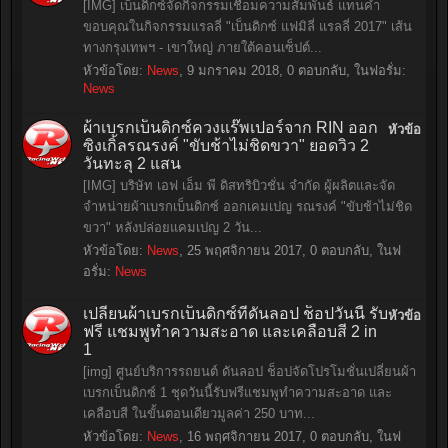
[IMG] เบ็นดิกซ์จัดกิจกรรมเชื่อมความสัมพันธ์ แทนคำ
ขอบคุณในกิจกรรมแรลลี่ "เบ็นดิกซ์ แฟมิลี่ แรลลี่ 2017" เส้น
ทางกรุงเทพฯ - เขาใหญ่ ภายใต้คอนเซ็ปต์...
หัวข้อโดย:
News
,
9 มกราคม 2018
, 0 ตอบกลับ, ในฟอรั่ม:
News
ผ้าเบรกเบ็นดิกซ์ควงแร๊พเปอร์จาก RIN ออก
หัวข้อ
ซิงเกิ้ลรณรงค์ "ขับช้าไม่ชิดขวา" ยอดวิว 2
วันทะลุ 2 แสน
[IMG] บริษัท เอฟ เอ็ม พี ดิสทริบิวชั่น จำกัด ผู้ผลิตและจัด
จำหน่ายผ้าเบรกเบ็นดิกซ์ ออกเคมเปญ รณรงค์ "ขับช้าไม่ชิด
ขวา" หลังปล่อยแคมเปญ 2 วัน...
หัวข้อโดย:
News
,
25 พฤศจิกายน 2017
, 0 ตอบกลับ, ในฟ
อรั่ม:
News
เปลี่ยนผ้าเบรกเบ็นดิกซ์ที่ดันลอป ช็อปวันนี้ รับ
หัวข้อ
ฟรี แชมพูทำความสะอาด และเคลือบสี 2 in
1
[img] ศูนย์บริการรถยนต์ ดันลอป ช็อปจัดโปรโมชั่นเปลี่ยนผ้า
เบรกเบ็นดิกซ์ 1 ชุดวันนี้รับฟรีแชมพูทำความสะอาด และ
เคลือบสี ในขั้นตอนเดียวมูลค่า 250 บาท...
หัวข้อโดย:
News
,
16 พฤศจิกายน 2017
, 0 ตอบกลับ, ในฟ