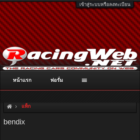
เข้าสู่ระบบหรือลงทะเบียน
หน้าแรก
ฟอรั่ม
ติดต่อลงโฆษณา
racingweb@gmail.com
หรือโทร. 081-811-1138
หรืออ่านรายละเอียดเพิ่มเติม คลิกที่นี่
แท็ก
bendix