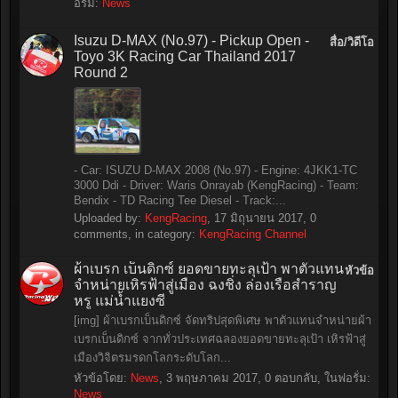
อรั่ม:
News
Isuzu D-MAX (No.97) - Pickup Open -
สื่อ/วิดีโอ
Toyo 3K Racing Car Thailand 2017
Round 2
- Car: ISUZU D-MAX 2008 (No.97) - Engine: 4JKK1-TC
3000 Ddi - Driver: Waris Onrayab (KengRacing) - Team:
Bendix - TD Racing Tee Diesel - Track:...
Uploaded by:
KengRacing
,
17 มิถุนายน 2017
, 0
comments, in category:
KengRacing Channel
ผ้าเบรก เบ็นดิกซ์ ยอดขายทะลุเป้า พาตัวแทน
หัวข้อ
จำหน่ายเหิรฟ้าสู่เมือง ฉงชิ่ง ล่องเรือสำราญ
หรู แม่น้ำแยงซี
[img] ผ้าเบรกเบ็นดิกซ์ จัดทริปสุดพิเศษ พาตัวแทนจำหน่ายผ้า
เบรกเบ็นดิกซ์ จากทั่วประเทศฉลองยอดขายทะลุเป้า เหิรฟ้าสู่
เมืองวิจิตรมรดกโลกระดับโลก...
หัวข้อโดย:
News
,
3 พฤษภาคม 2017
, 0 ตอบกลับ, ในฟอรั่ม:
News