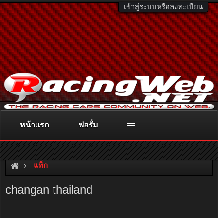
เข้าสู่ระบบหรือลงทะเบียน
หน้าแรก
ฟอรั่ม
ติดต่อลงโฆษณา
racingweb@gmail.com
หรือโทร. 081-811-1138
หรืออ่านรายละเอียดเพิ่มเติม คลิกที่นี่
แท็ก
changan thailand