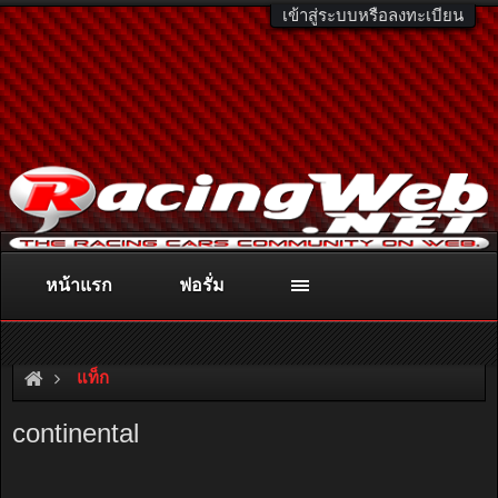
เข้าสู่ระบบหรือลงทะเบียน
หน้าแรก
ฟอรั่ม
ติดต่อลงโฆษณา
racingweb@gmail.com
หรือโทร. 081-811-1138
หรืออ่านรายละเอียดเพิ่มเติม คลิกที่นี่
แท็ก
continental