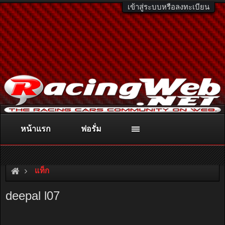
เข้าสู่ระบบหรือลงทะเบียน
หน้าแรก
ฟอรั่ม
ติดต่อลงโฆษณา
racingweb@gmail.com
หรือโทร. 081-811-1138
หรืออ่านรายละเอียดเพิ่มเติม คลิกที่นี่
แท็ก
deepal l07