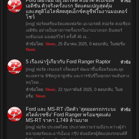
Ford เผยโฉม เอเวอเรสต์ สปอร์ต สเปเชียล
หัวข้อ
เอดิชัน ตัวจริงครั้งแรก จัดแคมเปญสุดคุ้ม
และสตูดิโอไลฟ์สดสุดเอ็กซ์คลูซีฟในงานมอเตอร์
โชว์
[img] ฟอร์ดเตรียมจัดแสดงฟอร์ด เอเวอเรสต์ สปอร์ต สเปเชียล
เอดิชัน อย่างเป็นทางการครั้งแรกในงานบางกอก อินเตอร์
เนชั่นแนล มอเตอร์โชว์ ครั้งที่ 46 ณ...
หัวข้อโดย:
News
,
25 มีนาคม 2025
, 0 ตอบกลับ, ในฟอรั่ม:
News
5 เรื่องน่ารู้เกี่ยวกับ Ford Ranger Raptor
หัวข้อ
[img] ฟอร์ด เรนเจอร์ แร็พเตอร์ พัฒนาขึ้นเพื่อพร้อมตะลุย
ทะเลทราย พิชิตภูเขาสูงชัน และการขับขี่ในทุกสภาพเส้นทาง
หฤโหด...
หัวข้อโดย:
News
,
22 กุมภาพันธ์ 2025
, 0 ตอบกลับ, ในฟ
อรั่ม:
News
Ford และ MS-RT เปิดตัว ‘สุดยอดรถกระบะ
หัวข้อ
สไตล์เรซซิ่ง’ Ford Ranger พร้อมชุดแต่ง
MS-RT ราคา 1.749 ล้านบาท
[img] ฟอร์ด ประเทศไทย ประกาศความร่วมมือระหว่างผู้จำ
หน่ายฟอร์ดและอาร์เอ็มเอ กรุ๊ป พันธมิตรผู้ดัดแปลงรถยนต์ที่