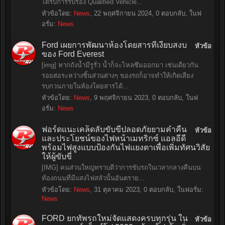
ได้รับการรับรอง Qualified Vehicle...
หัวข้อโดย:
News
,
22 พฤศจิกายน 2024
, 0 ตอบกลับ, ในฟ
อรั่ม:
News
Ford เผยการพัฒนาห้องโดยสารที่เงียบสงบ
หัวข้อ
ของ Ford Everest
[img] หากถังน้ำมีรูรั่ว น้ำก็จะไหลซึมออกมา เช่นเดียวกัน
รอยต่อระหว่างชิ้นส่วนต่างๆ ของรถก็อาจทำให้เกิดเสียง
รบกวนภายในห้องโดยสารได้...
หัวข้อโดย:
News
,
9 พฤศจิกายน 2023
, 0 ตอบกลับ, ในฟ
อรั่ม:
News
ฟอร์ดแนะเคล็ดลับขับขี่ปลอดภัยยามค่ำคืน
หัวข้อ
และประโยชน์ของไฟหน้าเมทริกซ์ แอลอีดี
พร้อมไฟสูงแบบป้องกันไฟแยงตาเพื่อเพิ่มทัศนวิสัย
ให้ผู้ขับขี่
[IMG] คนส่วนใหญ่ทราบดีว่าการขับรถในเวลากลางคืนบน
ท้องถนนที่มีแสงไฟสลัวนั้นอันตราย...
หัวข้อโดย:
News
,
31 ตุลาคม 2023
, 0 ตอบกลับ, ในฟอรั่ม:
News
FORD ยกทัพรถใหม่จัดแสดงครบทุกรุ่น ใน
หัวข้อ