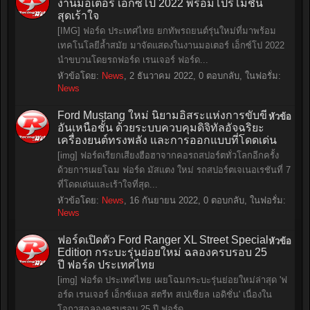
งานมอเตอร์ เอ็กซ์โป 2022 พร้อมโปรโมชั่น
สุดเร้าใจ
[IMG] ฟอร์ด ประเทศไทย ยกทัพรถยนต์รุ่นใหม่ที่มาพร้อม
เทคโนโลยีล้ำสมัย มาจัดแสดงในงานมอเตอร์ เอ็กซ์โป 2022
นำขบวนโดยรถฟอร์ด เรนเจอร์ ฟอร์ด...
หัวข้อโดย:
News
,
2 ธันวาคม 2022
, 0 ตอบกลับ, ในฟอรั่ม:
News
Ford Mustang ใหม่ นิยามอิสระแห่งการขับขี่
หัวข้อ
อันเหนือชั้น ด้วยระบบควบคุมดิจิทัลอัจฉริยะ
เครื่องยนต์ทรงพลัง และการออกแบบที่โดดเด่น
[img] ฟอร์ดเรียกเสียงฮือฮาจากคอรถสปอร์ตทั่วโลกอีกครั้ง
ด้วยการเผยโฉม ฟอร์ด มัสแตง ใหม่ รถสปอร์ตเจเนอเรชันที่ 7
ที่โดดเด่นและเร้าใจที่สุด...
หัวข้อโดย:
News
,
16 กันยายน 2022
, 0 ตอบกลับ, ในฟอรั่ม:
News
ฟอร์ดเปิดตัว Ford Ranger XL Street Special
หัวข้อ
Edition กระบะรุ่นย่อยใหม่ ฉลองครบรอบ 25
ปี ฟอร์ด ประเทศไทย
[img] ฟอร์ด ประเทศไทย เผยโฉมกระบะรุ่นย่อยใหม่ล่าสุด 'ฟ
อร์ด เรนเจอร์ เอ็กซ์แอล สตรีท สเปเชียล เอดิชั่น' เนื่องใน
โอกาสฉลองครบรอบ 25 ปี ฟอร์ด...