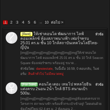
1
2
3
4
5
6
→
10
ต่อไป >
ให้เช่าคอนโด พัฒนาการ ไลฟ์
[Rent]
หัวข้อ
คอมเพล็กซ์ ห้องสภาพนางฟ้า เฟอร์ฯครบ
25.01 ตร.ม ชั้น 10 ใกล้สถาบันเทคโนโลยีไทย-
ญี่ปุ่น
[img][img][img][img][img][img][img][img]ให้เช่าคอนโด
พัฒนาการ ไลฟ์ คอมเพล็กซ์ 25.01 ตร.ม ชั้น 10 ใกล้ Seacon
Square ห้องเฟอร์ฯครบ พร้อมอยู่ ขนาด...
หัวข้อโดย:
danoiestate
,
วันนี้เมื่อ 16:59
, 0 ตอบกลับ, ในฟ
อรั่ม:
สินค้าทั่วไป ไม่มีหมวดหมู่
คอนโด เดอะ เทมโป พหลโยธิน
[For Sale]
หัวข้อ
แต่งครบ 2นอน 2น้ำ ใกล้ BTS สนามเป้า
500ม.
[img][img][img][img][img][img][img][img]ห้องแต่งครบจาก
โครงการ สภาพนางฟ้า พร้อมหิ้วกระเป๋าเข้าอยู่! โดดเด่นด้วย
ห้องไซส์ใหญ่ 62.4 ตร.ม. 2 ห้องนอน 2...