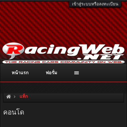
เข้าสู่ระบบหรือลงทะเบียน
หน้าแรก
ฟอรั่ม
ติดต่อลงโฆษณา
racingweb@gmail.com
หรือโทร. 081-811-1138
หรืออ่านรายละเอียดเพิ่มเติม คลิกที่นี่
แท็ก
คอนโด