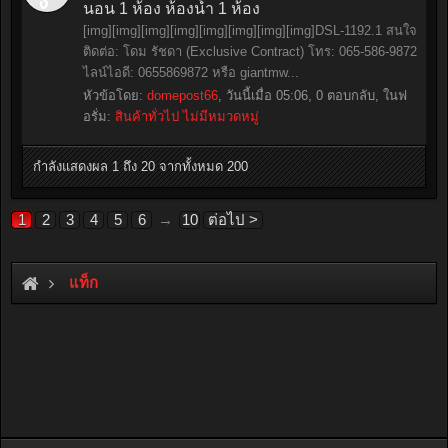
นอน 1 ห้อง ห้องน้ำ 1 ห้อง
[img][img][img][img][img][img][img][img]DSL-1192.1 สนใจ
ติดต่อ: โดม รัชดา (Exclusive Contract) โทร: 065-586-9872
ไลน์ไอดี: 0655869872 หรือ giantmw...
หัวข้อโดย:
domepost66
,
วันนี้เมื่อ 05:06
, 0 ตอบกลับ, ในฟ
อรั่ม:
สินค้าทั่วไป ไม่มีหมวดหมู่
กำลังแสดงผล 1 ถึง 20 จากทั้งหมด 200
1
2
3
4
5
6
→
10
ต่อไป >
แท็ก