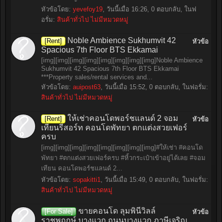
หัวข้อโดย:
yevefoy19
,
วันนี้เมื่อ 16:26
, 0 ตอบกลับ, ในฟ
อรั่ม:
สินค้าทั่วไป ไม่มีหมวดหมู่
Noble Ambience Sukhumvit 42
[Rent]
หัวข้อ
Spacious 7th Floor BTS Ekkamai
[img][img][img][img][img][img][img][img]Noble Ambience
Sukhumvit 42 Spacious 7th Floor BTS Ekkamai
***Property sales/rental services and...
หัวข้อโดย:
auipost63
,
วันนี้เมื่อ 15:52
, 0 ตอบกลับ, ในฟอรั่ม:
สินค้าทั่วไป ไม่มีหมวดหมู่
ให้เช่าคอนโดพอร์ชแลนด์ 2 จอม
[Rent]
หัวข้อ
เทียนรีสอร์ท คอนโดพัทยา ตกแต่งสวยเฟอร์
ครบ
[img][img][img][img][img][img][img][img]#ให้เช่า #คอนโด
พัทยา #ตกแต่งสวยเฟอร์ครบ #หิ้วกระเป๋าเข้าอยู่ได้เลย #จอม
เทียน คอนโดพอร์ชแลนด์ 2...
หัวข้อโดย:
sopakitti1
,
วันนี้เมื่อ 15:49
, 0 ตอบกลับ, ในฟอรั่ม:
สินค้าทั่วไป ไม่มีหมวดหมู่
ขายคอนโด ลุมพินีวิลล์
[For Sale]
หัวข้อ
ราชพฤกษ์ บางแวก ถนนบางแวก ภาษีเจริญ