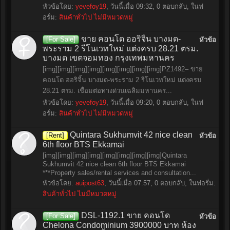
หัวข้อโดย:
yevefoy19
,
วันนี้เมื่อ 09:32
, 0 ตอบกลับ, ในฟ
อรั่ม:
สินค้าทั่วไป ไม่มีหมวดหมู่
ขาย คอนโด ออริจิ้น บางมด-
[For Sale]
หัวข้อ
พระราม 2 รีโนเวทใหม่ แต่งครบ 28.21 ตรม.
บางมด เขตจอมทอง กรุงเทพมหานคร
[img][img][img][img][img][img][img][img]PZ1492– ขาย
คอนโด ออริจิ้น บางมด-พระราม 2 รีโนเวทใหม่ แต่งครบ
28.21 ตรม. เชื่อมต่อทางด่วนเฉลิมมหานคร...
หัวข้อโดย:
yevefoy19
,
วันนี้เมื่อ 09:20
, 0 ตอบกลับ, ในฟ
อรั่ม:
สินค้าทั่วไป ไม่มีหมวดหมู่
Quintara Sukhumvit 42 nice clean
[Rent]
หัวข้อ
6th floor BTS Ekkamai
[img][img][img][img][img][img][img][img]Quintara
Sukhumvit 42 nice clean 6th floor BTS Ekkamai
***Property sales/rental services and consultation...
หัวข้อโดย:
auipost63
,
วันนี้เมื่อ 07:57
, 0 ตอบกลับ, ในฟอรั่ม:
สินค้าทั่วไป ไม่มีหมวดหมู่
DSL-1192.1 ขาย คอนโด
[For Sale]
หัวข้อ
Chelona Condominium 3900000 บาท ห้อง