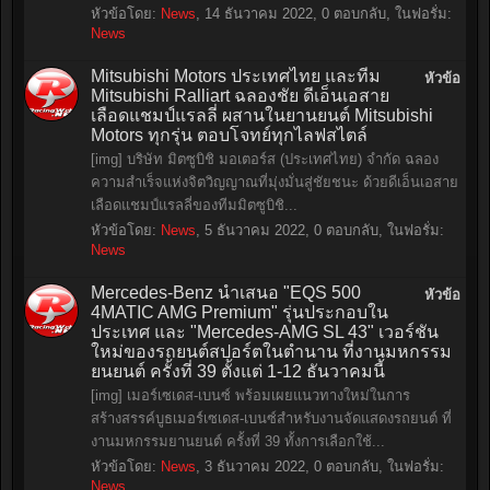
หัวข้อโดย:
News
,
14 ธันวาคม 2022
, 0 ตอบกลับ, ในฟอรั่ม:
News
Mitsubishi Motors ประเทศไทย และทีม
หัวข้อ
Mitsubishi Ralliart ฉลองชัย ดีเอ็นเอสาย
เลือดแชมป์แรลลี่ ผสานในยานยนต์ Mitsubishi
Motors ทุกรุ่น ตอบโจทย์ทุกไลฟสไตล์
[img] บริษัท มิตซูบิชิ มอเตอร์ส (ประเทศไทย) จำกัด ฉลอง
ความสำเร็จแห่งจิตวิญญาณที่มุ่งมั่นสู่ชัยชนะ ด้วยดีเอ็นเอสาย
เลือดแชมป์แรลลี่ของทีมมิตซูบิชิ...
หัวข้อโดย:
News
,
5 ธันวาคม 2022
, 0 ตอบกลับ, ในฟอรั่ม:
News
Mercedes-Benz นำเสนอ "EQS 500
หัวข้อ
4MATIC AMG Premium" รุ่นประกอบใน
ประเทศ และ "Mercedes-AMG SL 43" เวอร์ชัน
ใหม่ของรถยนต์สปอร์ตในตำนาน ที่งานมหกรรม
ยนยนต์ ครั้งที่ 39 ตั้งแต่ 1-12 ธันวาคมนี้
[img] เมอร์เซเดส-เบนซ์ พร้อมเผยแนวทางใหม่ในการ
สร้างสรรค์บูธเมอร์เซเดส-เบนซ์สำหรับงานจัดแสดงรถยนต์ ที่
งานมหกรรมยานยนต์ ครั้งที่ 39 ทั้งการเลือกใช้...
หัวข้อโดย:
News
,
3 ธันวาคม 2022
, 0 ตอบกลับ, ในฟอรั่ม:
News