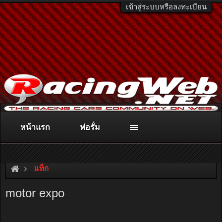
เข้าสู่ระบบหรือลงทะเบียน
หน้าแรก
ฟอรั่ม
ติดต่อลงโฆษณา
racingweb@gmail.com
หรือโทร. 081-811-1138
หรืออ่านรายละเอียดเพิ่มเติม คลิกที่นี่
แท็ก
motor expo