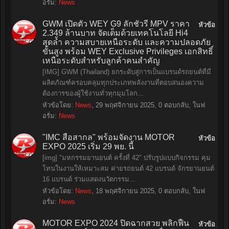
อรั่ม:
News
GWM เปิดตัว WEY G9 ลักชัวรี่ MPV ราคา
หัวข้อ
2.349 ล้านบาท จัดเต็มด้วยเทคโนโลยี Hi4
สุดล้ำ ความสบายเหนือระดับ และความปลอดภัย
ขั้นสูง พร้อม WEY Exclusive Privileges เอกสิทธิ์
เหนือระดับสำหรับลูกค้าคนสำคัญ
[IMG] GWM (Thailand) ยกระดับสู่การเป็นแบรนด์รถยนต์ที่มี
ผลิตภัณฑ์ครอบคลุมทุกประเภทพลังงานที่ตอบสนองความ
ต้องการของผู้ใช้งานทั่วทุกมุมโลก...
หัวข้อโดย:
News
,
29 พฤศจิกายน 2025
, 0 ตอบกลับ, ในฟ
อรั่ม:
News
"IMC สื่อสากล" พร้อมจัดงาน MOTOR
หัวข้อ
EXPO 2025 เริ่ม 29 พย. นี้
[img] "มหกรรมยานยนต์ ครั้งที่ 42" ปรับรูปแบบกิจกรรม คุม
โทนในงานให้เหมาะสม ค่ายรถยนต์ 42 แบรนด์ จักรยานยนต์
16 แบรนด์ ร่วมแสดงนวัตกรรม...
หัวข้อโดย:
News
,
18 พฤศจิกายน 2025
, 0 ตอบกลับ, ในฟ
อรั่ม:
News
MOTOR EXPO 2024 ปิดฉากสวย พลิกฟื้น
หัวข้อ