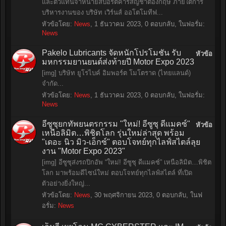
และตัวแทนจำหน่ายสปอร์ตคาร์สัญชาติอังกฤษ ภายใต้การ
บริหารงานของ บริษัท เวิร์นส์ ออโตโมทีฟ...
หัวข้อโดย:
News
,
1 ธันวาคม 2023
, 0 ตอบกลับ, ในฟอรั่ม:
News
Pakelo Lubricants จัดหนักโปรโมชั่น รับ
หัวข้อ
มหกรรมยานยนต์ส่งท้ายปี Motor Expo 2023
[img] บริษัท ยูโรไบค์ อิมพอร์ต โมโตราด (ไทยแลนด์)
จำกัด...
หัวข้อโดย:
News
,
1 ธันวาคม 2023
, 0 ตอบกลับ, ในฟอรั่ม:
News
อีซูซุยกทัพยนตรกรรม "ใหม่! อีซูซุ ดีแมคซ์"
หัวข้อ
เหนือลิมิต…พิชิตโลก รุ่นใหม่ล่าสุด พร้อม
"เดอะ นิว มิว-เอ็กซ์" ตอบโจทย์ทุกไลฟ์สไตล์ลุย
งาน "Motor Expo 2023"
[img] อีซูซุส่งรถปิกอัพ “ใหม่! อีซูซุ ดีแมคซ์” เหนือลิมิต…พิชิต
โลก มาพร้อมดีไซน์ใหม่ ตอบโจทย์ทุกไลฟ์สไตล์ ที่เปิด
ตัวอย่างยิ่งใหญ่...
หัวข้อโดย:
News
,
30 พฤศจิกายน 2023
, 0 ตอบกลับ, ในฟ
อรั่ม:
News