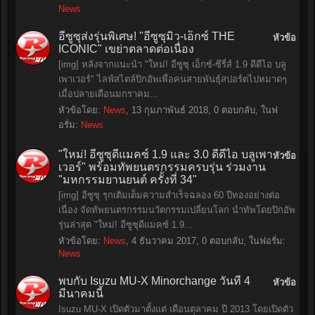
News
อีซูซุส่งรุ่นพิเศษ! "อีซูซุมิว-เอ็กซ์ THE
หัวข้อ
ICONIC" เขย่าตลาดต่อเนื่อง
[img] หลังจากแนะนำ "ใหม่! อีซูซุ เอ็กซ์-ซีรี่ส์ 1.9 ดีดีไอ บลู
เพาเวอร์" ไลฟ์สไตล์ปิกอัพเพื่อคนสายพันธุ์สปอร์ตไปหมาดๆ
เมื่อปลายเดือนมกราคม...
หัวข้อโดย:
News
,
13 กุมภาพันธ์ 2018
, 0 ตอบกลับ, ในฟ
อรั่ม:
News
"ใหม่! อีซูซุดีแมคซ์ 1.9 และ 3.0 ดีดีไอ บลูเพา
หัวข้อ
เวอร์" พร้อมทัพยนตรกรรมครบรุ่น ร่วมงาน
"มหกรรมยานยนต์ ครั้งที่ 34"
[img] อีซูซุ รุกเติมเต็มความสำเร็จฉลอง 60 ปีทองอย่างต่อ
เนื่อง จัดทัพยนตรกรรมนวัตกรรมเปลี่ยนโลก นำทัพโดยปิกอัพ
รุ่นล่าสุด "ใหม่! อีซูซุดีแมคซ์ 1.9...
หัวข้อโดย:
News
,
4 ธันวาคม 2017
, 0 ตอบกลับ, ในฟอรั่ม:
News
พบกับ Isuzu MU-X Minorchange วันที่ 4
หัวข้อ
มีนาคมนี้
Isuzu MU-X เปิดตัวมาตั้งแต่ เดือนตุลาคม ปี 2013 โดยเปิดตัว