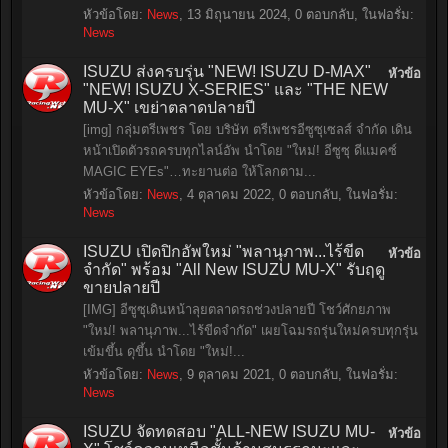
หัวข้อโดย:
News
,
13 มิถุนายน 2024
, 0 ตอบกลับ, ในฟอรั่ม:
News
ISUZU ส่งครบรุ่น "NEW! ISUZU D-MAX"
หัวข้อ
"NEW! ISUZU X-SERIES" และ "THE NEW
MU-X" เขย่าตลาดปลายปี
[img] กลุ่มตรีเพชร โดย บริษัท ตรีเพชรอีซูซุเซลส์ จำกัด เดิน
หน้าเปิดตัวรถครบทุกไลน์อัพ นำโดย "ใหม่! อีซูซุ ดีแมคซ์
MAGIC EYEs"…ทะยานต่อ ให้โลกตาม...
หัวข้อโดย:
News
,
4 ตุลาคม 2022
, 0 ตอบกลับ, ในฟอรั่ม:
News
ISUZU เปิดปิกอัพใหม่ "พลานุภาพ...ไร้ขีด
หัวข้อ
จำกัด" พร้อม "All New ISUZU MU-X" รับฤดู
ขายปลายปี
[IMG] อีซูซุเดินหน้าลุยตลาดรถช่วงปลายปี โชว์ศักยภาพ
"ใหม่! พลานุภาพ...ไร้ขีดจำกัด" เผยโฉมรถรุ่นใหม่ครบทุกรุ่น
เข้มขึ้น ดุขึ้น นำโดย "ใหม่!...
หัวข้อโดย:
News
,
9 ตุลาคม 2021
, 0 ตอบกลับ, ในฟอรั่ม:
News
ISUZU จัดทดสอบ "ALL-NEW ISUZU MU-
หัวข้อ