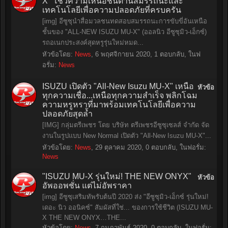
X" โชว์ความเหนือชั้นด้านสมรรถนะและ
เทคโนโลยีเพื่อความปลอดภัยที่ครบครัน
[img] อีซูซุนำสื่อมวลชนทดสอบสมรรถนะการขับขี่อันเหนือ
ชั้นของ "ALL-NEW ISUZU MU-X" (ออลนิว อีซูซุมิว-เอ็กซ์)
รถอเนกประสงค์สุดหรูรุ่นใหม่หมด...
หัวข้อโดย:
News
,
6 พฤศจิกายน 2020
, 1 ตอบกลับ, ในฟ
อรั่ม:
News
ISUZU เปิดตัว "All-New Isuzu MU-X" เหนือ
หัวข้อ
ทุกความเชื่อ...เหนือทุกความสำเร็จ พลิกโฉม
ความหรูหราที่มาพร้อมเทคโนโลยีเพื่อความ
ปลอดภัยสุดล้ำ
[IMG] กลุ่มตรีเพชร โดย บริษัท ตรีเพชรอีซูซุเซลส์ จำกัด จัด
งานในรูปแบบ New Normal เปิดตัว "All-New Isuzu MU-X"...
หัวข้อโดย:
News
,
29 ตุลาคม 2020
, 0 ตอบกลับ, ในฟอรั่ม:
News
"ISUZU MU-X รุ่นใหม่! THE NEW ONYX"
หัวข้อ
อัพออพชั่น แต่ไม่อัพราคา
[img] อีซูซุเสริมทัพรับต้นปี 2020 ส่ง "อีซูซุมิว-เอ็กซ์ รุ่นใหม่!
เดอะ นิว ออนิคซ์" สัมผัสที่ใช่... ของการใช้ชีวิต (ISUZU MU-
X THE NEW ONYX…THE...
หัวข้อโดย:
News
,
7 กุมภาพันธ์ 2020
, 0 ตอบกลับ, ในฟอรั่ม: