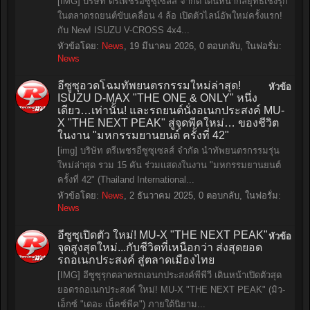
[IMG] บริษัท ตรีเพชรอีซูซุเซลส์ จำกัด เดินหน้ากลยุทธ์เชิงรุก
ในตลาดรถยนต์ขับเคลื่อน 4 ล้อ เปิดตัวไลน์อัพใหม่ครั้งแรก!
กับ New! ISUZU V-CROSS 4x4...
หัวข้อโดย:
News
,
19 มีนาคม 2026
, 0 ตอบกลับ, ในฟอรั่ม:
News
อีซูซุอวดโฉมทัพยนตรกรรมใหม่ล่าสุด!
หัวข้อ
ISUZU D-MAX "THE ONE & ONLY" หนึ่ง
เดียว…เท่านั้น! และรถยนต์นั่งอเนกประสงค์ MU-
X "THE NEXT PEAK" สู่จุดพีคใหม่… ของชีวิต
ในงาน "มหกรรมยานยนต์ ครั้งที่ 42"
[img] บริษัท ตรีเพชรอีซูซุเซลส์ จำกัด นำทัพยนตรกรรมรุ่น
ใหม่ล่าสุด รวม 15 คัน ร่วมแสดงในงาน "มหกรรมยานยนต์
ครั้งที่ 42" (Thailand International...
หัวข้อโดย:
News
,
2 ธันวาคม 2025
, 0 ตอบกลับ, ในฟอรั่ม:
News
อีซูซุเปิดตัว ใหม่! MU-X "THE NEXT PEAK"
หัวข้อ
จุดสูงสุดใหม่...กับชีวิตที่เหนือกว่า ส่งสุดยอด
รถอเนกประสงค์ สู่ตลาดเมืองไทย
[IMG] อีซูซุรุกตลาดรถเอนกประสงค์พีพีวี เดินหน้าเปิดตัวสุด
ยอดรถอเนกประสงค์ ใหม่! MU-X "THE NEXT PEAK" (มิว-
เอ็กซ์ "เดอะ เน็คซ์พีค") ภายใต้นิยาม...