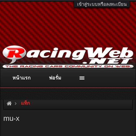
เข้าสู่ระบบหรือลงทะเบียน
หน้าแรก
ฟอรั่ม
ติดต่อลงโฆษณา
racingweb@gmail.com
หรือโทร. 081-811-1138
หรืออ่านรายละเอียดเพิ่มเติม คลิกที่นี่
แท็ก
mu-x