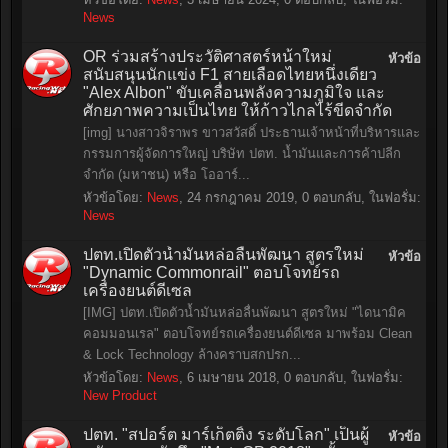
News
OR ร่วมสร้างประวัติศาสตร์หน้าใหม่
หัวข้อ
สนับสนุนนักแข่ง F1 สายเลือดไทยหนึ่งเดียว
"Alex Albon" ขับเคลื่อนพลังความภูมิใจ และ
ศักยภาพความเป็นไทย ให้ก้าวไกลไร้ขีดจำกัด
[img] นางสาวจิราพร ขาวสวัสดิ์ ประธานเจ้าหน้าที่บริหารและ
กรรมการผู้จัดการใหญ่ บริษัท ปตท. น้ำมันและการค้าปลีก
จำกัด (มหาชน) หรือ โออาร์...
หัวข้อโดย:
News
,
24 กรกฎาคม 2019
, 0 ตอบกลับ, ในฟอรั่ม:
News
ปตท.เปิดตัวน้ำมันหล่อลื่นพัฒนา สูตรใหม่
หัวข้อ
"Dynamic Commonrail" ตอบโจทย์รถ
เครื่องยนต์ดีเซล
[IMG] ปตท.เปิดตัวน้ำมันหล่อลื่นพัฒนา สูตรใหม่ "ไดนามิค
คอมมอนเรล" ตอบโจทย์รถเครื่องยนต์ดีเซล มาพร้อม Clean
& Lock Technology ล้างคราบสกปรก...
หัวข้อโดย:
News
,
6 เมษายน 2018
, 0 ตอบกลับ, ในฟอรั่ม:
New Product
ปตท. "สปอร์ต มาร์เก็ตติ้ง ระดับโลก" เป็นผู้
หัวข้อ