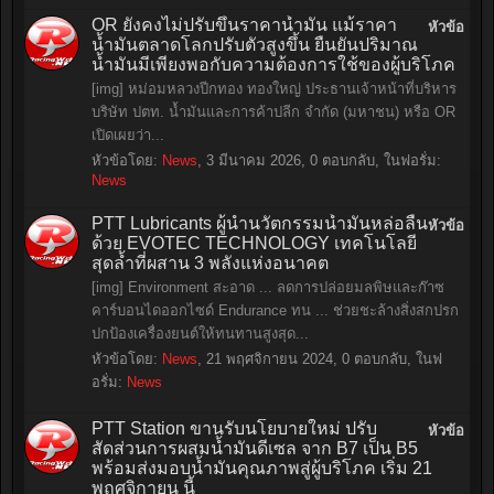
OR ยังคงไม่ปรับขึ้นราคาน้ำมัน แม้ราคา
หัวข้อ
น้ำมันตลาดโลกปรับตัวสูงขึ้น ยืนยันปริมาณ
น้ำมันมีเพียงพอกับความต้องการใช้ของผู้บริโภค
[img] หม่อมหลวงปีกทอง ทองใหญ่ ประธานเจ้าหน้าที่บริหาร
บริษัท ปตท. น้ำมันและการค้าปลีก จํากัด (มหาชน) หรือ OR
เปิดเผยว่า...
หัวข้อโดย:
News
,
3 มีนาคม 2026
, 0 ตอบกลับ, ในฟอรั่ม:
News
PTT Lubricants ผู้นำนวัตกรรมน้ำมันหล่อลื่น
หัวข้อ
ด้วย EVOTEC TECHNOLOGY เทคโนโลยี
สุดล้ำที่ผสาน 3 พลังแห่งอนาคต
[img] Environment สะอาด ... ลดการปล่อยมลพิษและก๊าซ
คาร์บอนไดออกไซด์ Endurance ทน ... ช่วยชะล้างสิ่งสกปรก
ปกป้องเครื่องยนต์ให้ทนทานสูงสุด...
หัวข้อโดย:
News
,
21 พฤศจิกายน 2024
, 0 ตอบกลับ, ในฟ
อรั่ม:
News
PTT Station ขานรับนโยบายใหม่ ปรับ
หัวข้อ
สัดส่วนการผสมน้ำมันดีเซล จาก B7 เป็น B5
พร้อมส่งมอบน้ำมันคุณภาพสู่ผู้บริโภค เริ่ม 21
พฤศจิกายน นี้