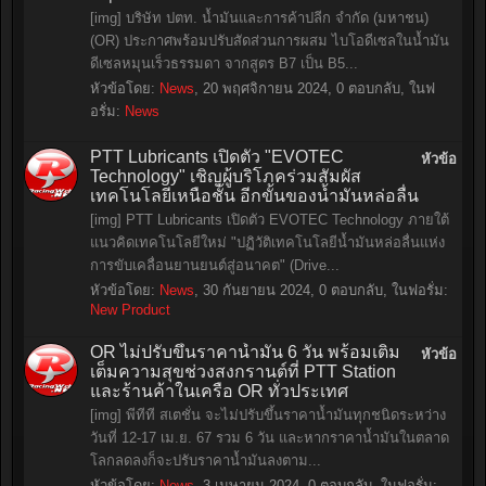
[img] บริษัท ปตท. น้ำมันและการค้าปลีก จำกัด (มหาชน)
(OR) ประกาศพร้อมปรับสัดส่วนการผสม ไบโอดีเซลในน้ำมัน
ดีเซลหมุนเร็วธรรมดา จากสูตร B7 เป็น B5...
หัวข้อโดย:
News
,
20 พฤศจิกายน 2024
, 0 ตอบกลับ, ในฟ
อรั่ม:
News
PTT Lubricants เปิดตัว "EVOTEC
หัวข้อ
Technology" เชิญผู้บริโภคร่วมสัมผัส
เทคโนโลยีเหนือชั้น อีกขั้นของน้ำมันหล่อลื่น
[img] PTT Lubricants เปิดตัว EVOTEC Technology ภายใต้
แนวคิดเทคโนโลยีใหม่ "ปฏิวัติเทคโนโลยีน้ำมันหล่อลื่นแห่ง
การขับเคลื่อนยานยนต์สู่อนาคต" (Drive...
หัวข้อโดย:
News
,
30 กันยายน 2024
, 0 ตอบกลับ, ในฟอรั่ม:
New Product
OR ไม่ปรับขึ้นราคาน้ำมัน 6 วัน พร้อมเติม
หัวข้อ
เต็มความสุขช่วงสงกรานต์ที่ PTT Station
และร้านค้าในเครือ OR ทั่วประเทศ
[img] พีทีที สเตชั่น จะไม่ปรับขึ้นราคาน้ำมันทุกชนิดระหว่าง
วันที่ 12-17 เม.ย. 67 รวม 6 วัน และหากราคาน้ำมันในตลาด
โลกลดลงก็จะปรับราคาน้ำมันลงตาม...
หัวข้อโดย:
News
,
3 เมษายน 2024
, 0 ตอบกลับ, ในฟอรั่ม: