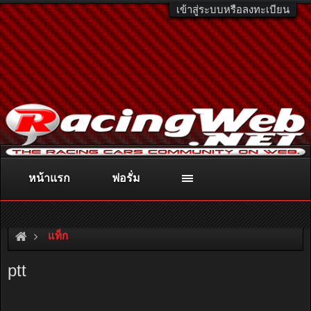
เข้าสู่ระบบหรือลงทะเบียน
หน้าแรก
ฟอรั่ม
ติดต่อลงโฆษณา
racingweb@gmail.com
หรือโทร. 081-811-1138
หรืออ่านรายละเอียดเพิ่มเติม คลิกที่นี่
แท็ก
ptt