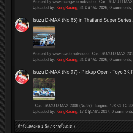
Present by www.racingweb.net/video - Car: ISUZU D-MAX 1
Uploaded by:
KengRacing
,
31 มีนาคม 2026
, 0 comments, 
Isuzu D-MAX (No.65) in Thailand Super Series
Present by www.rcweb.net/video - Car: ISUZU D-MAX 2014 
Uploaded by:
KengRacing
,
31 มีนาคม 2026
, 0 comments, 
Isuzu D-MAX (No.97) - Pickup Open - Toyo 3K
- Car: ISUZU D-MAX 2008 (No.97) - Engine: 4JKK1-TC 3000
Uploaded by:
KengRacing
,
17 มิถุนายน 2017
, 0 comments,
กำลังแสดงผล 1 ถึง 7 จากทั้งหมด 7