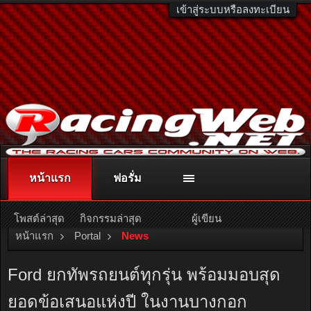
เข้าสู่ระบบหรือลงทะเบียน
หน้าแรก
ฟอรั่ม
ติดต่อลงโฆษณา
racingweb@gmail.com
หรือโทร. 081-811-1138
หรืออ่านรายละเอียดเพิ่มเติม คลิกที่นี่
โพสต์ล่าสุด
กิจกรรมล่าสุด
ผู้เขียน
หน้าแรก
Portal
News
Ford ยกทัพรถยนต์ทุกรุ่น พร้อมมอบสุด
ยอดข้อเสนอแห่งปี ในงานบางกอก