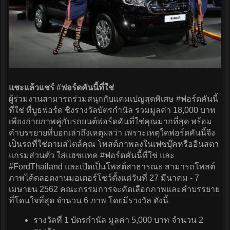
แชะแล้วแชร์ #ฟอร์ดคันนี้ที่ใช่
ผู้ร่วมงานสามารถร่วมสนุกกับแคมเปญสุดพิเศษ #ฟอร์ดคันนี้
ที่ใช่ ที่บูธฟอร์ด ชิงรางวัลบัตรกำนัล รวมมูลค่า 18,000 บาท
เพียงถ่ายภาพคู่กับรถยนต์ฟอร์ดคันที่ใช่คุณมากที่สุด พร้อม
คำบรรยายที่บอกเล่าถึงเหตุผลว่า เพราะเหตุใดฟอร์ดคันนี้จึง
เป็นรถที่ใช่ตามสไตล์คุณ โพสต์ภาพลงในเฟซบุ๊คหรืออินสตา
แกรมส่วนตัว ใส่แฮชแทค #ฟอร์ดคันนี้ที่ใช่ และ
#FordThailand และเปิดเป็นโพสต์สาธารณะ สามารถโพสต์
ภาพได้ตลอดงานมอเตอร์โชว์ตั้งแต่วันที่ 27 มีนาคม - 7
เมษายน 2562 คณะกรรมการจะคัดเลือกภาพและคำบรรยาย
ที่โดนใจที่สุด จำนวน 6 ภาพ โดยมีรางวัล ดังนี้
รางวัลที่ 1 บัตรกำนัล มูลค่า 5,000 บาท จำนวน 2