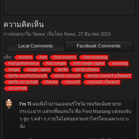
ความคิดเห็น
การสนทนาใน '
News
' เริ่มโดย
News
,
27 มีนาคม 2019
Local Comments
Facebook Comments
แท็ก:
everest
ford
ford everest
ford mustang
ford performance
ford ranger
ford ranger raptor
mustang
ranger
ranger raptor
ฟอร์ด
ฟอร์ด มัสแตง
ฟอร์ด เพอร์ฟอร์แมนซ์
ฟอร์ด เรนเจอร์
ฟอร์ด เรนเจอร์ แร็พเตอร์
ฟอร์ด เอเวอเรสต์
มัสแตง
เรนเจอร์
เรนเจอร์ แร็พเตอร์
เอเวอเรสต์
I'm Ti
ผมเพิ่งไปงานมอเตอร์โชว์มาฟอร์ดเน้นขายรถ
กระบะมาก แต่รถที่ผมสนใจ คือ Ford Mustang แต่ลองจับ
ๆ ลูบ ๆ คลำ ๆ ภายในไม่ค่อยสวยเท่าไหร่โดยเฉพาะเบาะ
นั่ง