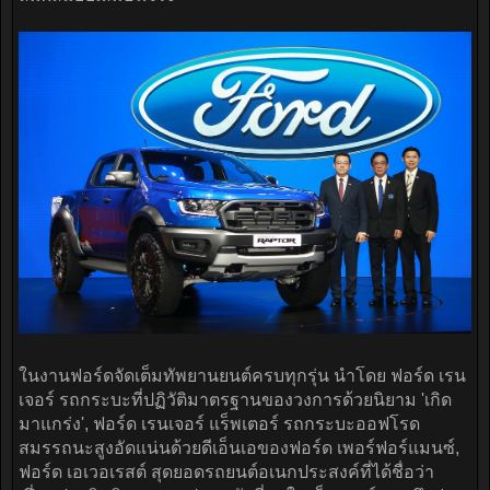
ในงานฟอร์ดจัดเต็มทัพยานยนต์ครบทุกรุ่น นำโดย ฟอร์ด เรน
เจอร์ รถกระบะที่ปฏิวัติมาตรฐานของวงการด้วยนิยาม 'เกิด
มาแกร่ง', ฟอร์ด เรนเจอร์ แร็พเตอร์ รถกระบะออฟโรด
สมรรถนะสูงอัดแน่นด้วยดีเอ็นเอของฟอร์ด เพอร์ฟอร์แมนซ์,
ฟอร์ด เอเวอเรสต์ สุดยอดรถยนต์อเนกประสงค์ที่ได้ชื่อว่า