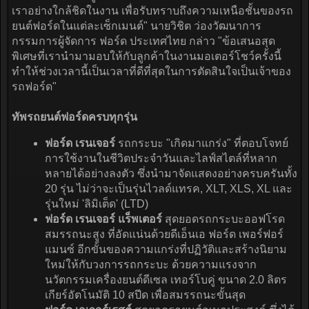
เราอย่างใกล้ชิดในงาน เพื่อรับทราบถึงความเหนือชั้นของรถ
ยนต์ฟอร์ดในแต่ละเซ็กเมนต์" นายวิชิต ว่องวัฒนาการ
กรรมการผู้จัดการ ฟอร์ด ประเทศไทย กล่าว "ข้อเสนอสุด
พิเศษที่เรานำมามอบให้กับลูกค้าในงานมอเตอร์โชว์ครั้งนี้
ทำให้ช่วงเวลานี้เป็นเวลาที่ดีที่สุดในการตัดสินใจเป็นเจ้าของ
รถฟอร์ด"
ทัพรถยนต์ฟอร์ดครบทุกรุ่น
ฟอร์ด เรนเจอร์
รถกระบะ "เกิดมาแกร่ง" ที่ตอบโจทย์
การใช้งานในชีวิตประจำวันและไลฟ์สไตล์ที่หลาก
หลายได้อย่างลงตัว ซึ่งนำมาจัดแสดงอย่างครบครันทั้ง
20 รุ่น ไม่ว่าจะเป็นรุ่นไวลด์แทรค, XLT, XLS, XL และ
รุ่นใหม่ 'ลิมิเต็ด' (LTD)
ฟอร์ด เรนเจอร์ แร็พเตอร์
สุดยอดรถกระบะออฟโรด
สมรรถนะสูง ที่อัดแน่นด้วยดีเอ็นเอ ฟอร์ด เพอร์ฟอร์
แมนซ์ อีกขั้นของความแกร่งที่ปฏิวัติและสร้างนิยาม
ใหม่ให้กับวงการรถกระบะ ด้วยความแรงจาก
นวัตกรรมเครื่องยนต์ดีเซล เทอร์โบคู่ ขนาด 2.0 ลิตร
เกียร์อัตโนมัติ 10 สปีด เพื่อสมรรถนะขั้นสุด