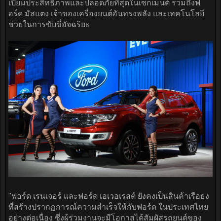
เปี่ยมประสิทธิภาพและปลอดภัยที่สุดในเซ็กเมนต์ รวมถึงฟ
อร์ด มัสแตง เจ้าของเครื่องยนต์อันทรงพลัง และเทคโนโลยี
ช่วยในการขับขี่อัจฉริยะ
"ฟอร์ด เรนเจอร์ และฟอร์ด เอเวอเรสต์ ยังคงเป็นสินค้าเรือธง
ที่สร้างปรากฏการณ์ความสำเร็จให้กับฟอร์ด ในประเทศไทย
อย่างต่อเนื่อง ซึ่งผู้ร่วมงานจะมีโอกาสได้สัมผัสรถยนต์ของ