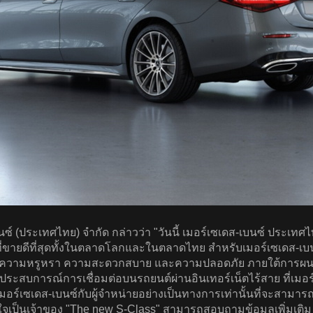
นซ์ (ประเทศไทย) จำกัด กล่าวว่า "วันนี้ เมอร์เซเดส-เบนซ์ ประเท
หรูที่ขายดีที่สุดทั้งในตลาดโลกและในตลาดไทย สำหรับเมอร์เซเดส-เบ
นเรื่องความหรูหรา ความสะดวกสบาย และความปลอดภัย ภายใต้การผนว
ารณ์การเชื่อมต่อบนรถยนต์ผ่านอินเทอร์เน็ตไร้สาย ที่เมอร์เซเด
มอร์เซเดส-เบนซ์กับผู้จำหน่ายอย่างเป็นทางการเท่านั้นที่จะสามาร
่สนใจเป็นเจ้าของ "The new S-Class" สามารถสอบถามข้อมูลเพิ่มเต