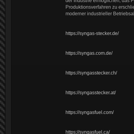
der Industrie ermöglichen, das P
Produktionsverfahren zu erschl
moderner industrieller Betriebsa
https://syngas-stecker.de/
https://syngas.com.de/
https://syngasstecker.ch/
https://syngasstecker.at/
https://syngasfuel.com/
https://syngasfuel.ca/