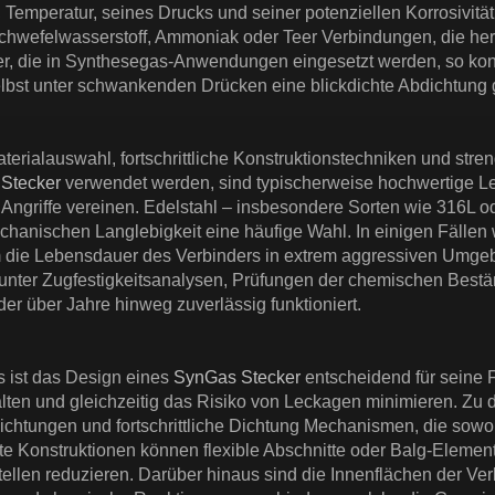
peratur, seines Drucks und seiner potenziellen Korrosivität 
hwefelwasserstoff, Ammoniak oder Teer Verbindungen, die herk
, die in Synthesegas-Anwendungen eingesetzt werden, so konst
elbst unter schwankenden Drücken eine blickdichte Abdichtung 
Materialauswahl, fortschrittliche Konstruktionstechniken und stre
Stecker
verwendet werden, sind typischerweise hochwertige Leg
ngriffe vereinen. Edelstahl – insbesondere Sorten wie 316L od
chanischen Langlebigkeit eine häufige Wahl. In einigen Fällen
um die Lebensdauer des Verbinders in extrem aggressiven Umge
runter Zugfestigkeitsanalysen, Prüfungen der chemischen Best
der über Jahre hinweg zuverlässig funktioniert.
s ist das Design eines
SynGas Stecker
entscheidend für seine 
ten und gleichzeitig das Risiko von Leckagen minimieren. Zu
 Dichtungen und fortschrittliche Dichtung Mechanismen, die so
 Konstruktionen können flexible Abschnitte oder Balg-Elemen
llen reduzieren. Darüber hinaus sind die Innenflächen der Ver