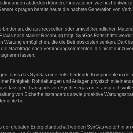
bedingungen abdecken können. Innovationen wie hochentwickel
r Sensorik prägen bereits heute die nächste Generation von Verb
erbinder an, die aus recycelten oder umweltfreundlichen Material
 Praxis noch stärker Rechnung trägt.
SynGas
Fortschritte werden
n Wartung ermöglichen, die die Betriebskosten senken. Darüber
 die Nachfrage nach Verbindungselementen, die nicht nur zuver
tegrieren lassen.
gen, dass das
SynGas
eine entscheidende Komponente in der m
 seiner Fähigkeit, Rohrleitungen und Anlagen physisch miteinan
 zuverlässigen Transports von Synthesegas unter anspruchsvoll
nhaltung von Sicherheitsstandards sowie proaktive Wartungsstra
lemente bei.
s der globalen Energielandschaft werden
SynGas
weiterhin an 