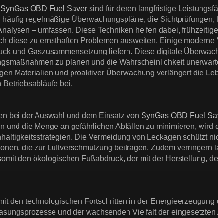
n
SynGas OBD Fuel Saver
sind für deren langfristige Leistungs
 häufig regelmäßige Überwachungspläne, die Sichtprüfungen, D
Analysen – umfassen. Diese Techniken helfen dabei, frühzeiti
h diese zu ernsthaften Problemen ausweiten. Einige moderne Ve
ruck und Gaszusammensetzung liefern. Diese digitale Überwach
ungsmaßnahmen zu planen und die Wahrscheinlichkeit unerwartet
igen Materialien und proaktiver Überwachung verlängert die Le
n Betriebsabläufe bei.
en bei der Auswahl und dem Einsatz von
SynGas OBD Fuel Sa
 und die Menge an gefährlichen Abfällen zu minimieren, wird d
altigkeitsstrategien. Die Vermeidung von Leckagen schützt nic
onen, die zur Luftverschmutzung beitragen. Zudem verringern l
mit den ökologischen Fußabdruck, der mit der Herstellung, dem
mit den technologischen Fortschritten in der Energieerzeugung u
asungsprozesse und der wachsenden Vielfalt der eingesetzten 