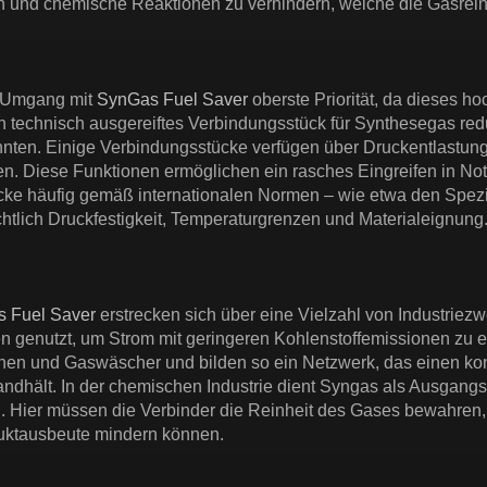
 und chemische Reaktionen zu verhindern, welche die Gasreinhe
m Umgang mit
SynGas Fuel Saver
oberste Priorität, da dieses h
 Ein technisch ausgereiftes Verbindungsstück für Synthesegas re
nten. Einige Verbindungsstücke verfügen über Druckentlastu
Diese Funktionen ermöglichen ein rasches Eingreifen in Notfä
e häufig gemäß internationalen Normen – wie etwa den Spezifi
chtlich Druckfestigkeit, Temperaturgrenzen und Materialeignung
 Fuel Saver
erstrecken sich über eine Vielzahl von Industriez
 genutzt, um Strom mit geringeren Kohlenstoffemissionen zu e
nen und Gaswäscher und bilden so ein Netzwerk, das einen kon
dhält. In der chemischen Industrie dient Syngas als Ausgangs
. Hier müssen die Verbinder die Reinheit des Gases bewahren,
uktausbeute mindern können.