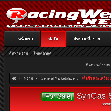
หน้าแรก
ฟอรั่ม
ประกาศซื้อขาย
ค้นหาฟอรั่ม
โพสต์ล่าสุด
ติดต่อลงโฆษ
ฟอรั่ม
General Marketplace
เสื้อผ้า และเครื่อ
SynGas St
[For Sale]
การส