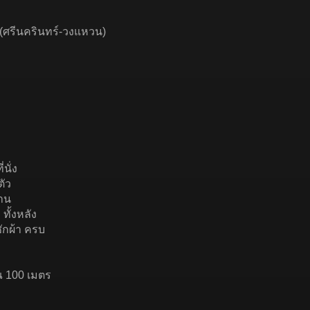
 (ศรีนครินทร์-วงแหวน)
่นั่ง
ตัว
จาน
 ทั้งหลัง
งซักผ้า ครบ
ณ 100 เมตร