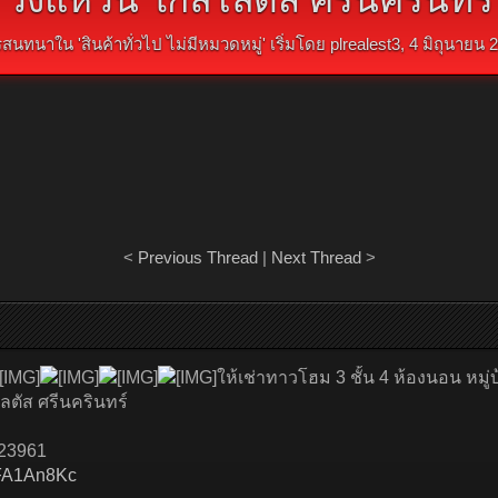
รสนทนาใน '
สินค้าทั่วไป ไม่มีหมวดหมู่
' เริ่มโดย
plrealest3
,
4 มิถุนายน 
<
Previous Thread
|
Next Thread
>
ให้เช่าทาวโฮม 3 ชั้น 4 ห้องนอน หมู
ลตัส ศรีนครินทร์
823961
3xFA1An8Kc