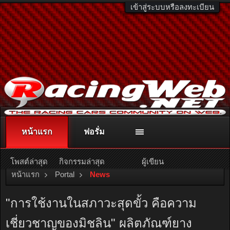
เข้าสู่ระบบหรือลงทะเบียน
หน้าแรก
ฟอรั่ม
ติดต่อลงโฆษณา
racingweb@gmail.com
หรือโทร. 081-811-1138
หรืออ่านรายละเอียดเพิ่มเติม คลิกที่นี่
โพสต์ล่าสุด
กิจกรรมล่าสุด
ผู้เขียน
หน้าแรก
Portal
News
"การใช้งานในสภาวะสุดขั้ว คือความ
เชี่ยวชาญของมิชลิน" ผลิตภัณฑ์ยาง