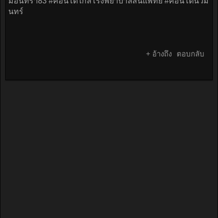
มอินทรา83 #คอนโดใกล้โรงพยาบาลสินแพทย์ #คอนโดนวมิ
นทร์
+ อ้างถึง
ตอบกลับ