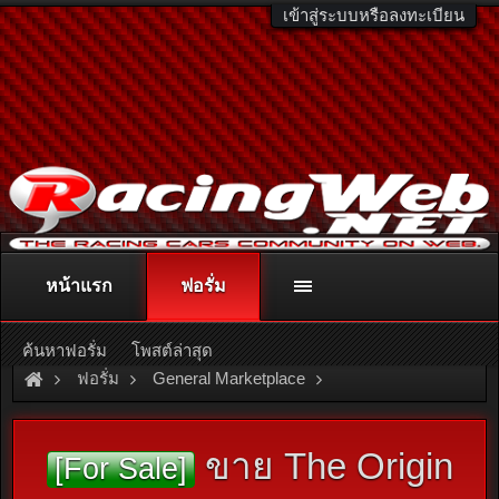
เข้าสู่ระบบหรือลงทะเบียน
หน้าแรก
ฟอรั่ม
ติดต่อลงโฆษณา
racingweb@gmail.com
หรือโทร. 081-811-1138
หรืออ่านรายละเอียดเพิ่มเติม คลิกที่นี่
ค้นหาฟอรั่ม
โพสต์ล่าสุด
ฟอรั่ม
General Marketplace
สินค้าทั่วไป ไม่มีหมวดหมู่
ขาย The Origin
[For Sale]