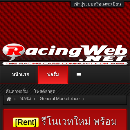
เข้าสู่ระบบหรือลงทะเบียน
หน้าแรก
ฟอรั่ม
ติดต่อลงโฆษณา
racingweb@gmail.com
หรือโทร. 081-811-1138
หรืออ่านรายละเอียดเพิ่มเติม คลิกที่นี่
ค้นหาฟอรั่ม
โพสต์ล่าสุด
ฟอรั่ม
General Marketplace
สินค้าทั่วไป ไม่มีหมวดหมู่
รีโนเวทใหม่ พร้อม
[Rent]