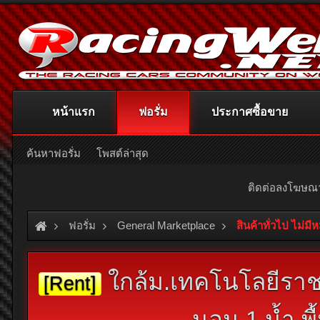
หน้าแรก
ฟอรั่ม
ประกาศซื้อขาย
ค้นหาฟอรั่ม
โพสต์ล่าสุด
ติดต่อลงโฆษ
ฟอรั่ม
General Marketplace
สินค้าทั่วไป ไม่มี
ใกล้ม.เทคโนโลยีราชม
[Rent]
นอน 1 น้ำ พื