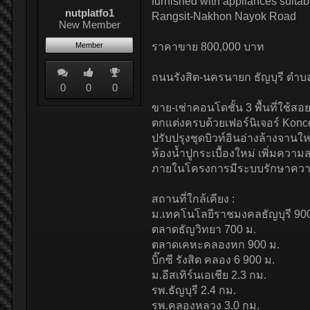
furnished with appliances suitab
nutplatfo1
Rangsit-Nakhon Nayok Road
New Member
Member
ราคาขาย 800,000 บาท
ถนนรังสิต-นครนายก ธัญบุรี ตำบลร
0
0
0
ขาย-เช่าคอนโดชั้น 3 พื้นที่ใช้สอ
ตกแต่งครบด้วยเฟอร์นิเจอร์ Konce
ปรับปรุงชุดบิวท์อินอ่างล้างจานใ
ห้องน้ำปูกระเบื้องใหม่ เพิ่มคว
ภายในโครงการมีระบบรักษาความ
สถานที่ใกล้เคียง :
ม.เทคโนโลยีราชมงคลธัญบุรี 900
ตลาดธัญวิทยา 700 ม.
ตลาดเคหะคลองหก 900 ม.
บิ๊กซี รังสิต คลอง 6 900 ม.
ม.อีสเทิร์นเอเชีย 2.3 กม.
รพ.ธัญบุรี 2.4 กม.
รพ.คลองหลวง 3.0 กม.