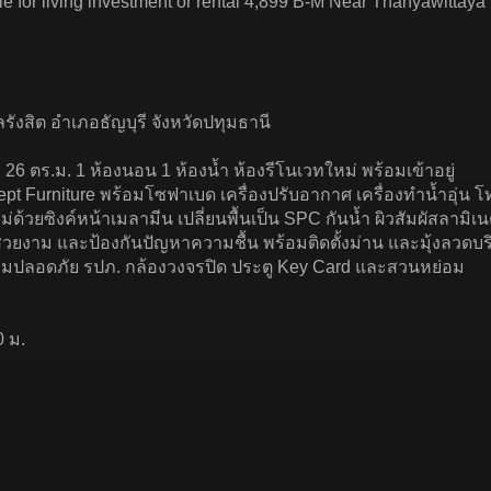
le for living investment or rental 4,899 B-M Near Thanyawittaya
ังสิต อำเภอธัญบุรี จังหวัดปทุมธานี
ย 26 ตร.ม. 1 ห้องนอน 1 ห้องน้ำ ห้องรีโนเวทใหม่ พร้อมเข้าอยู่
pt Furniture พร้อมโซฟาเบด เครื่องปรับอากาศ เครื่องทำน้ำอุ่น โทร
หม่ด้วยซิงค์หน้าเมลามีน เปลี่ยนพื้นเป็น SPC กันน้ำ ผิวสัมผัสลาม
ามสวยงาม และป้องกันปัญหาความชื้น พร้อมติดตั้งม่าน และมุ้งลวด
ปลอดภัย รปภ. กล้องวงจรปิด ประตู Key Card และสวนหย่อม
 ม.