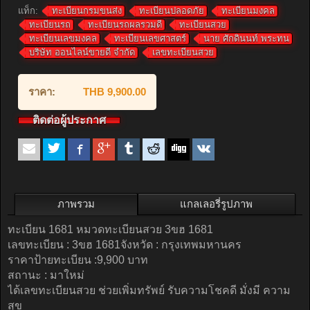
แท็ก:
ทะเบียนกรมขนส่ง
ทะเบียนปลอดภัย
ทะเบียนมงคล
ทะเบียนรถ
ทะเบียนรถผลรวมดี
ทะเบียนสวย
ทะเบียนเลขมงคล
ทะเบียนเลขศาสตร์
นาย ศักดินนท์ พระทน
บริษัท ออนไลน์ขายดี จำกัด
เลขทะเบียนสวย
ราคา:
THB 9,900.00
ติดต่อผู้ประกาศ
ภาพรวม
แกลเลอรี่รูปภาพ
ทะเบียน 1681 หมวดทะเบียนสวย 3ขฮ 1681
เลขทะเบียน : 3ขฮ 1681จังหวัด : กรุงเทพมหานคร
ราคาป้ายทะเบียน :9,900 บาท
สถานะ : มาใหม่
ได้เลขทะเบียนสวย ช่วยเพิ่มทรัพย์ รับความโชคดี มั่งมี ความ
สุข