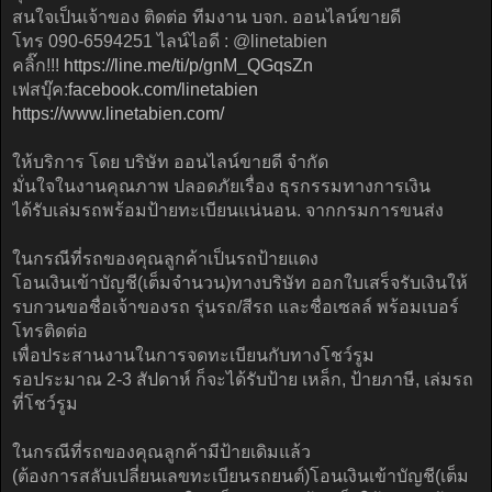
สนใจเป็นเจ้าของ ติดต่อ ทีมงาน บจก. ออนไลน์ขายดี
โทร 090-6594251 ไลน์ไอดี : @linetabien
คลิ๊ก!!!
https://line.me/ti/p/gnM_QGqsZn
เฟสบุ๊ค:
facebook.com/linetabien
https://www.linetabien.com/
ให้บริการ โดย บริษัท ออนไลน์ขายดี จำกัด
มั่นใจในงานคุณภาพ ปลอดภัยเรื่อง ธุรกรรมทางการเงิน
ได้รับเล่มรถพร้อมป้ายทะเบียนแน่นอน. จากกรมการขนส่ง
ในกรณีที่รถของคุณลูกค้าเป็นรถป้ายแดง
โอนเงินเข้าบัญชี(เต็มจำนวน)ทางบริษัท ออกใบเสร็จรับเงินให้
รบกวนขอชื่อเจ้าของรถ รุ่นรถ/สีรถ และชื่อเซลล์ พร้อมเบอร์
โทรติดต่อ
เพื่อประสานงานในการจดทะเบียนกับทางโชว์รูม
รอประมาณ 2-3 สัปดาห์ ก็จะได้รับป้าย เหล็ก, ป้ายภาษี, เล่มรถ
ที่โชว์รูม
ในกรณีที่รถของคุณลูกค้ามีป้ายเดิมแล้ว
(ต้องการสลับเปลี่ยนเลขทะเบียนรถยนต์)โอนเงินเข้าบัญชี(เต็ม