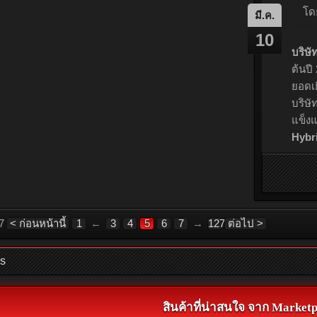
ระเภทพลังงาน ตอบโจทย์ผู้ใช้งานทุกกลุ่มทั่วโลก
สำเร็
All Scenarios – All Powertrains – All Users” พร้อม
ลูกค้
แบรนด์รถยนต์จีนที่คนไทยให้ความไว้วางใจสูงสุด
Car o
งของแบรนด์รถยนต์จีนด้านบริการ หลังการขายผ่าน
เนชั่
คุณภาพ เทคโนโลยีที่ล้ำสมัย และการดูแลลูกค้าด้วย
มอเตอ
2026.
ร่งใส ล่าสุด...
ดำเนินการต่อ...
ฟอร์ด ประเทศไทย ตอกย้ำความเป็นผู้นำด้วย 3 รางวัล "รถยอดเยี่ยมแห่งปี 2026" ยืนยันความมุ่งมั่นสู่ความเป็นเลิศด้านสมรรถนะ เทคโนโลยี และบริการ