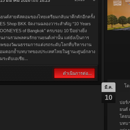
ย 5 จุดเด่นของ MG IM5 “The First Premium
SEDAN” ที่เตรียมเข้ามายกระดับคุณภาพชีวิตของผู้
วยเทคโนโลยีอัจฉริยะ มาตรฐานความปลอดภัยระดับ
การควบคุมรถอัจฉริยะ ดีไซน์สปอร์ตที่โดดเด่น
ป็นรถยนต์ไฟฟ้าประสิทธิภาพสูง...
ดำเนินการต่อ...
"MOONEYES of Bangkok" ฉลองครบรอบ 10 ปี สุดยิ่งใหญ่! อิมพอร์ต "MOON BUG" รถแข่ง VW Beetle ระดับตำนาน ตอกย้ำคอมมูนิตี้การแต่งรถของคนไทยที่การันตี อวดสายตาชาวโลก THAILAND นี่แหละคือตัวจริง!
1,619
0
15 มีนาคม 2026
เมื่อ
16:23
ยนต์สายคัสตอมของไทยเตรียมกลับมาคึกคักอีกครั้ง
ES Shop BKK จัดงานฉลองวาระสำคัญ “10 Years
OONEYES of Bangkok” ครบรอบ 10 ปีอย่างยิ่ง
ป็นงานรวมพลคนรักยานยนต์เท่านั้น แต่ยังเป็นการ