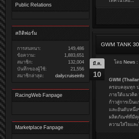
Public Relations
สถิติฟอรั่ม
โดย
News
:
มี.ค.
10
การสนทนา:
149,486
เชอรี ประเทศไ
ข้อความ:
1,883,651
ตลาดยานยนต์ไ
สมาชิก:
132,004
YEAR 2026
ที่
บันทึกของผู้ใช้:
21,556
(มหาชน) โดย
ร
สมาชิกล่าสุด:
dailycruiseinfo
PERFORMANC
และ BEST BOX
RacingWeb Fanpage
เทคโนโลยี...
Marketplace Fanpage