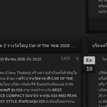
พของวัฒนธรรมการแต่งรถระดับโลกที่บริหารงาน
้อมตอกย้ำบทบาทของประเทศไทยในฐานะศูนย์กลาง
มระดับเอเชีย...
ดำเนินการต่อ...
โ
มี.ค.
10
ปอร์
ยนต์ 
โดยบร
บทบา
อย่าง
พร้อ
ปอร์เช