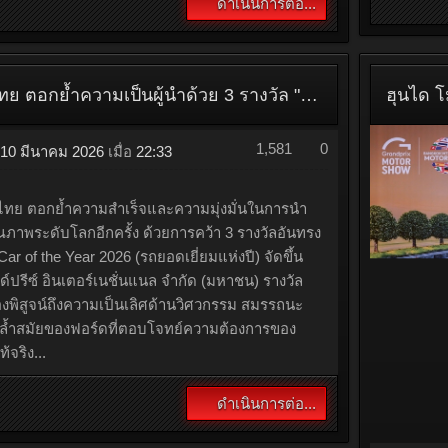
10
บริษ
ครั้ง
หรือ 
บริษั
28 ภ
ณ ห้อ
โดยมี
GWM TANK 300 DIESEL และ WEY G9 คว้า 2 รางวัลทรงคุณค่า จากเวที CAR & BIKE OF THE YEAR 2026
1,618
0
10 มีนาคม 2026
เมื่อ
22:51
โ
มี.ค.
10
d)
ยกระดับสู่การเป็นแบรนด์รถยนต์ที่มีผลิตภัณฑ์
ZEEK