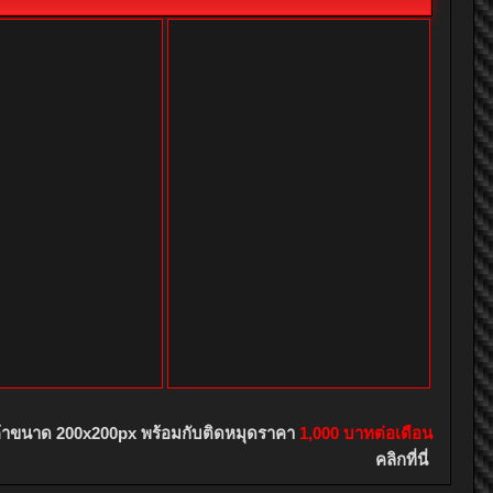
1,563
0
ดย
News
:
10 มีนาคม 2026
เมื่อ
00:37
ท ฮุนได โมบิลิตี้ (ประเทศไทย) จำกัด
ประกาศความสำเร็จรับ
 2569 หลังคว้า 2 รางวัลอันทรงเกียรติจากเวทีประกาศรางวัลรถ
ยี่ยมแห่งปี “CAR & BIKE OF THE YEAR 2026” จัดโดย
ท กรังด์ปรีซ์ อินเตอร์เนชั่นแนล จำกัด (มหาชน) สะท้อนความ
แกร่งของไลน์อัป SUV โดย
Hyundai all-new SANTA FE
id คว้ารางวัล BEST HYBRID MID-SIZE SUV...
ดำเนินการต่อ...