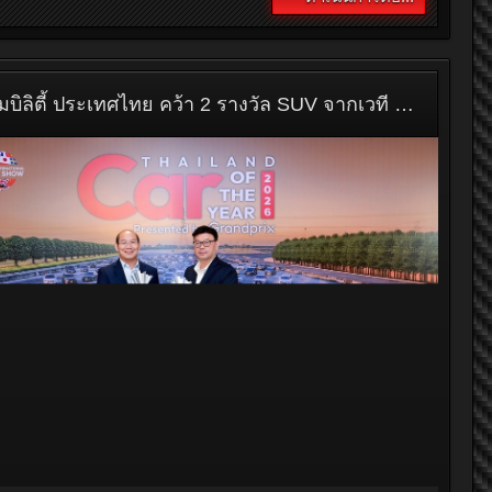
ัท บริดจสโตนเซลส์ (ประเทศไทย) จำกัด ประกาศความสำเร็จ
สำคัญ ด้วยการคว้ารางวัลทรงเกียรติ “BEST SELLING TYRE”
“แบรนด์ที่มียอดจำหน่ายยางรถยนต์สูงสุดในประเทศ” โดย
ท กรังด์ปรีซ์ อินเตอร์เนชั่นแนล จำกัด (มหาชน) ต่อเนื่องเป็นปีที่
ายในงานประกาศรางวัล CAR & BIKE OF THE YEAR 2026
งรอยัล จูบิลี่ บอลรูม อาคารชาเลนเจอร์ อิมแพ็ค เมืองทองธานี
คุณบัณฑิต...
ดำเนินการต่อ...
ZEEKR คว้าสองรางวัลรถยอดเยี่ยมแห่งปีจาก GPI Car of the Year 2026 ZEEKR 009 "The Most Luxury MPV EV" และ ZEEKR 7X "Best Technology SUV EV"
1,553
0
ดย
News
:
10 มีนาคม 2026
เมื่อ
22:40
R แบรนด์รถยนต์ไฟฟ้าพรีเมียมระดับสากล ตอกย้ำความ