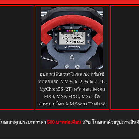
โ
มี.ค.
1,581
0
10 มีนาคม 2026
เมื่อ
22:33
10
บริษั
ต้นปี
ไทย ตอกย้ำความสำเร็จและความมุ่งมั่นในการนำ
ยอดเ
ภาพระดับโลกอีกครั้ง ด้วยการคว้า 3 รางวัลอันทรง
บริษั
Car of the Year 2026 (รถยอดเยี่ยมแห่งปี) จัดขึ้น
แข็ง
งด์ปรีซ์ อินเตอร์เนชั่นแนล จำกัด (มหาชน) รางวัล
Hybr
รื่องพิสูจน์ถึงความเป็นเลิศด้านวิศวกรรม สมรรถนะ
ล้ำสมัยของฟอร์ดที่ตอบโจทย์ความต้องการของ
้จริง...