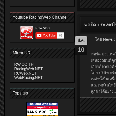
Youtube RacingWeb Channel
Mirror URL
RW.CO.TH
RacingWeb.NET
RCWeb.NET
WebRacing.NET
Topsites
โดย
News
:
มี.ค.
10
GWM (Thailan