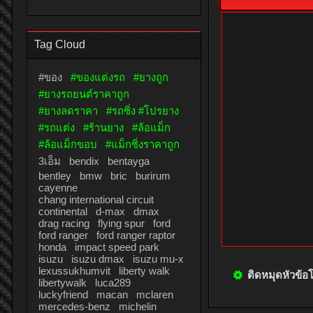
Tag Cloud
#ของ
#ของแต่งรถ
#ยางถูก
#ยางรถยนต์ราคาถูก
#ยางลดราคา
#รถซิ่ง #โปรยาง
#รถแต่ง
#ร้านยาง
#ล้อแม็ก
#ล้อแม็กขอบ
#แม็กซิ่งราคาถูก
โดย
News
:
3เอ็ม
bendix
bentayga
มี.ค.
bentley
bmw
bric
burirum
10
cayenne
ฟอร์ด ประเทศ
chang international circuit
continental
d-max
dmax
เสนอรถยนต์คุณ
drag racing
flying spur
ford
เกียรติจากเวที 
ford ranger
ford ranger raptor
honda
impact speed park
โดย บริษัท กรั
isuzu
isuzu dmax
isuzu mu-x
เหล่านี้เป็นเค
lexussukhumvit
liberty walk
libertywalk
luca289
และเทคโนโลยี
luckyfriend
macan
mclaren
ลูกค้าได้อย่างแท
mercedes-benz
michelin