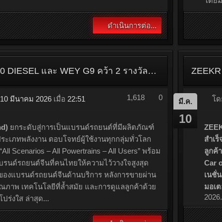
Chery V23 กวาด 2 รางวัลใหญ่ Car of The Year 2026 ดีไซน์ Boxy ถูกใจมหาชน
1,572
0
10 มีนาคม 2026
เมื่อ
23:22
ทย (Chery Thailand) สร้างความสำเร็จครั้งสำคัญใน
ทย ด้วยการ
คว้า 2 รางวัลจากเวที CAR OF THE
จัดโดย บริษัท กรังด์ปรีซ์ อินเตอร์เนชั่นแนล จำกัด
ถเชอรี รุ่น V23
สามารถคว้ารางวัล
BEST
E COMPACT SUV EV จากรุ่น V23 4WD PEAK
Y STYLE สำหรับรถรุ่น V23
สะท้อนถึงสมรรถนะ
ดำเนินการต่อ...
โ
มี.ค.